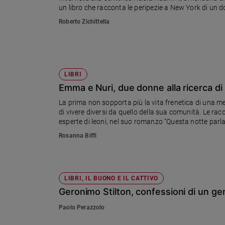
un libro che
Ambiente
e
Roberto Zichittella
Creato
Volontariato
Diritti
Aziende
LIBRI
di
Emma e Nuri, due donne alla ricerca di
valore
Caso
La prima non sopporta più la vita frenetica di una m
di vivere diversi da quello della sua comunità. Le r
della
esperte di leoni, nel suo romanzo "Questa notte parlami
settimana
bracconaggio.
Rosanna Biffi
Migranti
Diversità
e
inclusione
LIBRI, IL BUONO E IL CATTIVO
Costume
Geronimo Stilton, confessioni di un gen
Cultura
Paolo Perazzolo
e
spettacoli