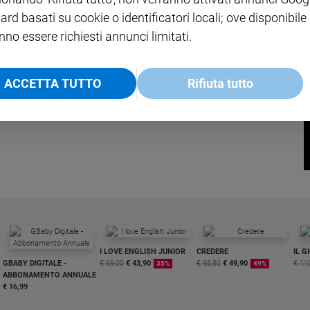
ard basati su cookie o identificatori locali; ove disponibile
nno essere richiesti annunci limitati.
ACCETTA TUTTO
Rifiuta tutto
ciò che sono stati i "manicomi" e di ciò che vi avveniva dentro. Ma il
.
I LOVE ENGLISH JUNIOR
CREDERE
IL G
GBABY DIGITALE -
€ 69,00
€ 43,90
€ 98,80
€ 49,90
€ 11
35%
49%
ABBONAMENTO ANNUALE
€ 16,99