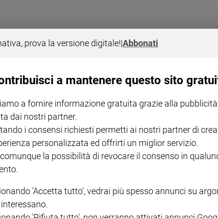
nativa, prova la versione digitale!
|
Abbonati
ontribuisci a mantenere questo sito gratui
ni privilegiati? Il maestro D'Orta e il ruolo dei giovanissimi.
iamo a fornire informazione gratuita grazie alla pubblicità
ta dai nostri partner.
tando i consensi richiesti permetti ai nostri partner di crea
perienza personalizzata ed offrirti un miglior servizio.
 comunque la possibilità di revocare il consenso in qualu
nto.
nzi fanno piangere (come la vita)
ratura: Pietro, neanche otto anni, piange per la morte del piccolo erore
ionando 'Accetta tutto', vedrai più spesso annunci su arg
 un libro senza lieto fine».
i interessano.
ionando 'Rifiuta tutto', non verranno attivati annunci Goog