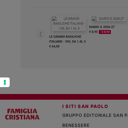
Policy
Chi
DIARIO G 2026-27
€ 8,90
- € 8,90
siamo
❮
LE GRANDI BASILICHE
ITALIANE - VOL DA 1 AL 5
€ 64,50
Contatti
Pubblicità
Registrati
Redazione
I SITI SAN PAOLO
Social
GRUPPO EDITORIALE SAN 
BENESSERE