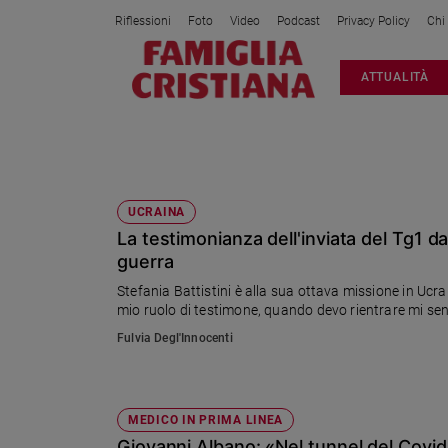
Riflessioni
Foto
Video
Podcast
Privacy Policy
Chi
Attualità
ATTUALITÀ
Italia
Cronaca
Politica
PIEMME
Mondo
Economia
UCRAINA
La testimonianza dell'inviata del Tg1 da
Legalità
e
guerra
giustizia
Stefania Battistini è alla sua ottava missione in Ucra
Sport
mio ruolo di testimone, quando devo rientrare mi sen
Interviste
Fulvia Degl'Innocenti
Papa
Papa
MEDICO IN PRIMA LINEA
Giovanni Albano: «Nel tunnel del Covid