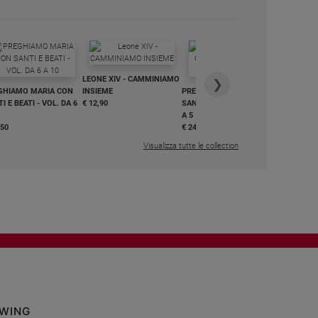
IN DIALO
LEONE XIV - CAMMINIAMO
€ 34,90
❯
GHIAMO MARIA CON
INSIEME
PREGHIAMO MARIA CON
I E BEATI - VOL. DA 6
€ 12,90
SANTI E BEATI - VOL. DA 1
A 5
,50
€ 24,50
Visualizza tutte le collection
OWING