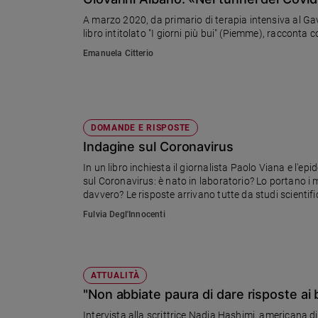
Chiesa
A marzo 2020, da primario di terapia intensiva al Gav
Chiesa
libro intitolato "I giorni più bui" (Piemme), raccont
Emanuela Citterio
Fede
e
spiritualità
Santi
Devozione
DOMANDE E RISPOSTE
e
Indagine sul Coronavirus
fede
In un libro inchiesta il giornalista Paolo Viana e l
Parola
sul Coronavirus: è nato in laboratorio? Lo portano i 
del
davvero? Le risposte arrivano tutte da studi scientifi
giorno
Fulvia Degl'Innocenti
Santo
del
giorno
ATTUALITÀ
Società
"Non abbiate paura di dare risposte ai 
e
valori
Intervista alla scrittrice Nadia Hashimi, americana di 