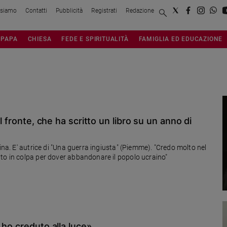
 siamo
Contatti
Pubblicità
Registrati
Redazione
PAPA
CHIESA
FEDE E SPIRITUALITÀ
FAMIGLIA ED EDUCAZIONE
l fronte, che ha scritto un libro su un anno di
ina. E' autrice di "Una guerra ingiusta" (Piemme). "Credo molto nel
to in colpa per dover abbandonare il popolo ucraino"
 ho creduto alla luce»