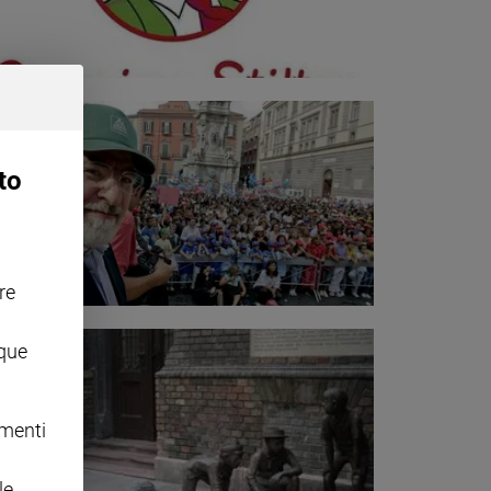
to
re
nque
omenti
le