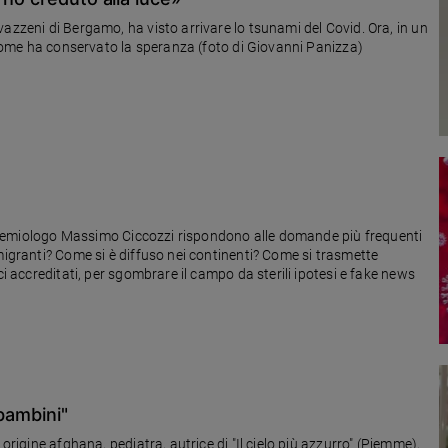
azzeni di Bergamo, ha visto arrivare lo tsunami del Covid. Ora, in un
a come ha conservato la speranza (foto di Giovanni Panizza)
'epidemiologo Massimo Ciccozzi rispondono alle domande più frequenti
migranti? Come si è diffuso nei continenti? Come si trasmette
ci accreditati, per sgombrare il campo da sterili ipotesi e fake news
bambini"
origine afghana, pediatra, autrice di "Il cielo più azzurro" (Piemme),