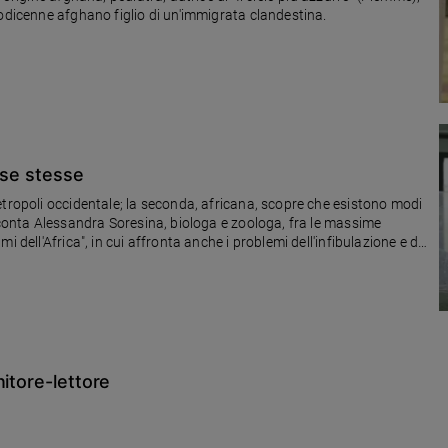
 racconta le peripezie a New York di un dodicenne afghano figlio di un'immigrata clandestina.
 se stesse
etropoli occidentale; la seconda, africana, scopre che esistono modi
acconta Alessandra Soresina, biologa e zoologa, fra le massime
 dell'Africa", in cui affronta anche i problemi dell'infibulazione e del
itore-lettore