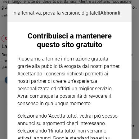
mesi lungo le rotte del deserto del Sahara. Mentre aspettano l'occasione
Ambiente
giusta per andare in Europa, vivono di stenti tra fame e miseria ma trovano
e
In alternativa, prova la versione digitale!
|
Abbonati
un momento importante di aggregazione giocando a calcio
padre Renato Zilio
Creato
Volontariato
Diritti
Contribuisci a mantenere
CHIESA
Aziende
questo sito gratuito
La Cei: fermate le armi
di
valore
Bagnasco chiede iniziative diplomatiche e al Governo di non lasciare sola
Riusciamo a fornire informazione gratuita
Lampedusa. I vescovi Usa scrivono ad Obama. Per quelli del Maghreb la
Caso
grazie alla pubblicità erogata dai nostri partner.
guerra ritenuta una crociata.
della
Accettando i consensi richiesti permetti ai
settimana
EDICOLA SAN PAOLO
nostri partner di creare un'esperienza
Migranti
personalizzata ed offrirti un miglior servizio.
Diversità
Avrai comunque la possibilità di revocare il
e
GBABY
FAMIGLIA CRISTIANA
GBABY DIGITA
❮
❯
consenso in qualunque momento.
inclusione
€ 34,80
€ 21,90
€ 104,00
€ 83,00
ABBONAMEN
37%
20%
€ 16,99
Costume
Selezionando 'Accetta tutto', vedrai più spesso
annunci su argomenti che ti interessano.
Visualizza tutte le riviste
Cultura
Selezionando 'Rifiuta tutto', non verranno
e
spettacoli
attivati annunci Google standard basati su