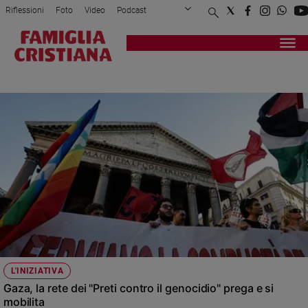
Riflessioni
Foto
Video
Podcast
Privacy Policy
Chi siamo
Contatti
Pubblicità
Attualità
Registrati
Redazione
Italia
RABAT
Cronaca
Politica
Mondo
Economia
Legalità
e
giustizia
Sport
Interviste
Papa
L'INIZIATIVA
Papa
Gaza, la rete dei "Preti contro il genocidio" prega e si
mobilita