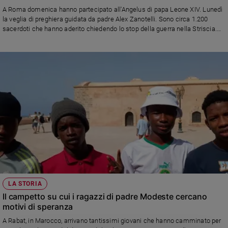
Chiesa
A Roma domenica hanno partecipato all'Angelus di papa Leone XIV. Lunedì
Chiesa
la veglia di preghiera guidata da padre Alex Zanotelli. Sono circa 1.200
sacerdoti che hanno aderito chiedendo lo stop della guerra nella Striscia.
Tra i firmatari anche il cardinale di Rabat
Fede
e
spiritualità
Santi
Devozione
e
fede
Parola
del
giorno
Santo
del
giorno
LA STORIA
Il campetto su cui i ragazzi di padre Modeste cercano
Società
motivi di speranza
e
valori
A Rabat, in Marocco, arrivano tantissimi giovani che hanno camminato per