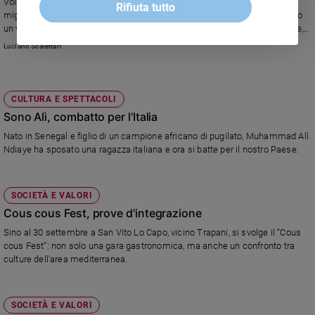
Volge alla conclusione l’edizione 2013 di “Radici – L’altra faccia delle
Rifiuta tutto
migrazioni”. Il programma di Rai 3, in questa seconda serie, ha presentato
un volto tutto femminile degli stranieri che vivono nel nostro Paese. E che,
da quasi-italiani, raccontano il loro.
Luciano Scalettari
CULTURA E SPETTACOLI
Sono Alì, combatto per l'Italia
Nato in Senegal e figlio di un campione africano di pugilato, Muhammad Alì
Ndiaye ha sposato una ragazza italiana e ora si batte per il nostro Paese.
SOCIETÀ E VALORI
Cous cous Fest, prove d'integrazione
Sino al 30 settembre a San Vito Lo Capo, vicino Trapani, si svolge il “Cous
cous Fest”: non solo una gara gastronomica, ma anche un confronto tra
culture dell'area mediterranea.
SOCIETÀ E VALORI