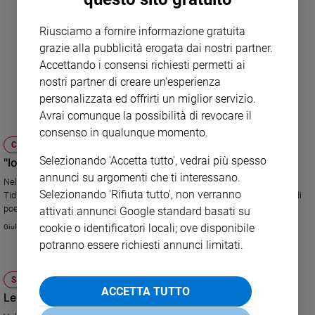
Riusciamo a fornire informazione gratuita
grazie alla pubblicità erogata dai nostri partner.
Accettando i consensi richiesti permetti ai
nostri partner di creare un'esperienza
personalizzata ed offrirti un miglior servizio.
Avrai comunque la possibilità di revocare il
consenso in qualunque momento.
CULTURA E SPETTACOLI
Selezionando 'Accetta tutto', vedrai più spesso
"Io, senegalese, vi racconto Senghor in italiano"
annunci su argomenti che ti interessano.
Nella raccolta "Il cantore della negritudine" lo scrittore e poeta Cheikh
Selezionando 'Rifiuta tutto', non verranno
Tidiane Gaye, da molti anni residente in Italia, ha tradotto una selezione di
poesie del grande intellettuale e primo presidente del Senegal.
attivati annunci Google standard basati su
cookie o identificatori locali; ove disponibile
Giulia Cerqueti
potranno essere richiesti annunci limitati.
SOCIETÀ E VALORI
ACCETTA TUTTO
Le “radici” delle migrazioni. E i loro frutti