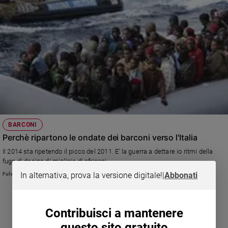
BARCONI
Perchè ripartono le ondate dei barconi verso l'Italia
Il 2014 sta ripetendo il picco del 2011. E' la guerra a dettare io ritmi della
fuga di decine di migliaia di africani.
In alternativa, prova la versione digitale!
|
Abbonati
Fulvio Scaglione
Contribuisci a mantenere
questo sito gratuito