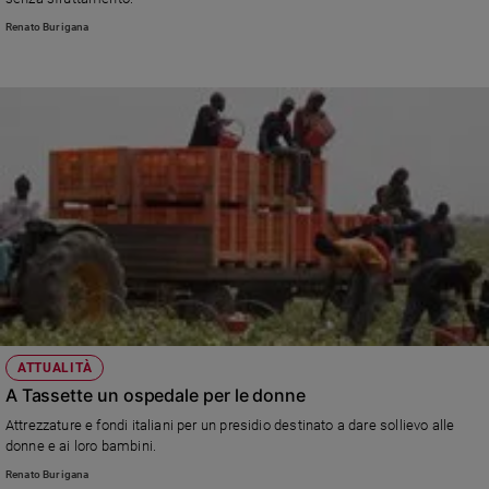
Sanremo
Renato Burigana
2026
Cinema,
Tv
e
streaming
Libri
Musica
Arte
Famiglia
ed
educazione
Genitori
ATTUALITÀ
e
A Tassette un ospedale per le donne
figli
Attrezzature e fondi italiani per un presidio destinato a dare sollievo alle
Nonni
donne e ai loro bambini.
Coppia
Renato Burigana
Scuola