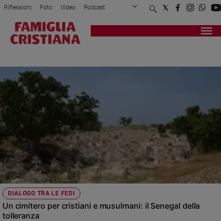
Riflessioni
Foto
Video
Podcast
Privacy Policy
Chi siamo
Contatti
Pubblicità
Attualità
Registrati
Redazione
Italia
SENEGAL
Cronaca
Politica
Mondo
Economia
Legalità
e
giustizia
Sport
Interviste
Papa
DIALOGO TRA LE FEDI
Papa
Un cimitero per cristiani e musulmani: il Senegal della
tolleranza