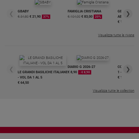
GBABY
FAMIGLIA CRISTIANA
GBABY DIGITA
❮
❯
€ 34,80
€ 21,90
€ 104,00
€ 83,00
ABBONAMEN
37%
20%
€ 16,99
Visualizza tutte le riviste
DIARIO G 2026-27
COLLANA ARS
❮
❯
LE GRANDI BASILICHE ITALIANE
€ 8,90
1 - 2
- € 8,90
- VOL DA 1 AL 5
€ 18,50
€ 64,50
Visualizza tutte le collection