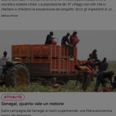
Ambiente
società a scatole cinesi. La popolazione dei 37 villaggi coinvolti che si
e
ribellano e chiedono la sospensione del progetto. Ecco gli ingredienti di una
storia oscura che sta avendo luogo in Senegal, e che la Ong italiana
Creato
Stefano Pasta
Re:Commmon denuncia in un rapporto: sarebbe un classico caso di “land
Volontariato
grabbing”, accaparramento di terre a danno delle popolazioni locali. E con
Diritti
una forte partecipazione di una nostra azienda.
Aziende
di
valore
Caso
della
settimana
Migranti
Diversità
e
inclusione
Costume
ATTUALITÀ
Senegal, quanto vale un melone
Cultura
e
Dalle campagna del Senegal ai nostri supermercati, una filiera economica
spettacoli
senza sfruttamento.