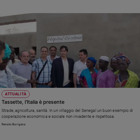
e
giovani
Adolescenza
Bioetica
Vai
Riflessioni
Foto
ATTUALITÀ
Tassette, l'Italia è presente
Video
Strade, agricoltura, sanità. In un villaggio del Senegal un buon esempio di
cooperazione economica e sociale non invadente e rispettosa.
Podcast
Renato Burigana
Privacy