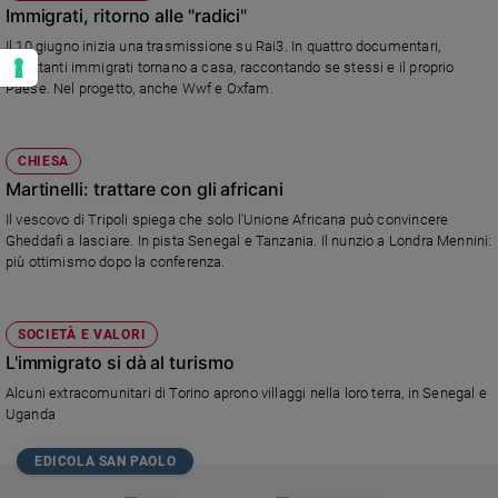
Immigrati, ritorno alle "radici"
Il 10 giugno inizia una trasmissione su Rai3. In quattro documentari,
altrettanti immigrati tornano a casa, raccontando se stessi e il proprio
Paese. Nel progetto, anche Wwf e Oxfam.
CHIESA
Martinelli: trattare con gli africani
Il vescovo di Tripoli spiega che solo l'Unione Africana può convincere
Gheddafi a lasciare. In pista Senegal e Tanzania. Il nunzio a Londra Mennini:
più ottimismo dopo la conferenza.
SOCIETÀ E VALORI
L'immigrato si dà al turismo
Alcuni extracomunitari di Torino aprono villaggi nella loro terra, in Senegal e
Uganda
EDICOLA SAN PAOLO