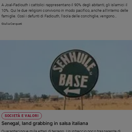
Chiesa
A Joal-Fadiouth i cattolici rappresentano il 90% degli abitanti, gli islamici il
Chiesa
10%. Qui le due religioni convivono in modo pacifico, anche all'interno delle
famiglie. Così i defunti di Fadiouth, l'isola delle conchiglie, vengono
seppelliti nello stesso luogo, in due aree distinte.
Fede
Giulia Cerqueti
e
spiritualità
Santi
Devozione
e
fede
Parola
del
giorno
Santo
del
giorno
Società
SOCIETÀ E VALORI
e
Senegal, land grabbing in salsa italiana
valori
Quarantacinque mila ettari di terreno. Un intreccio poco trasparente di