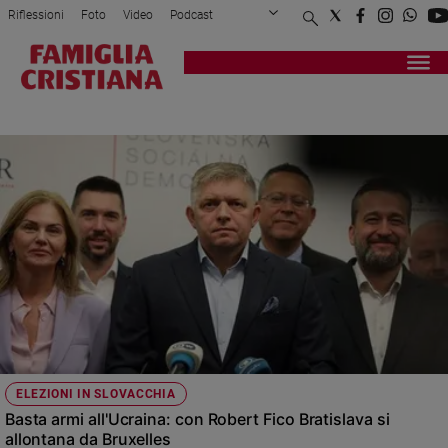
Riflessioni
Foto
Video
Podcast
Privacy Policy
Chi siamo
Contatti
Pubblicità
Attualità
Registrati
Redazione
Italia
SLOVACCHIA
Cronaca
Politica
Mondo
Economia
Legalità
e
giustizia
Sport
Interviste
Papa
ELEZIONI IN SLOVACCHIA
Papa
Basta armi all'Ucraina: con Robert Fico Bratislava si
allontana da Bruxelles