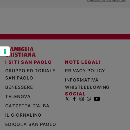
Policy
Chi
siamo
Contatti
Pubblicità
I SITI SAN PAOLO
NOTE LEGALI
GRUPPO EDITORIALE
PRIVACY POLICY
Registrati
SAN PAOLO
INFORMATIVA
BENESSERE
WHISTLEBLOWING
Redazione
SOCIAL
TELENOVA
GAZZETTA D'ALBA
Social
IL GIORNALINO
EDICOLA SAN PAOLO