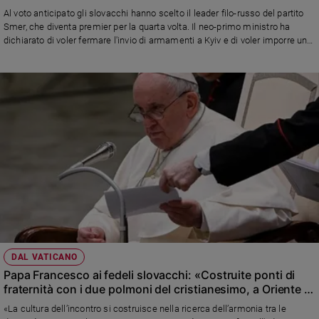
Chiesa
Al voto anticipato gli slovacchi hanno scelto il leader filo-russo del partito
Chiesa
Smer, che diventa premier per la quarta volta. Il neo-primo ministro ha
dichiarato di voler fermare l'invio di armamenti a Kyiv e di voler imporre uno
stop all'arrivo dei migranti
Fede
e
spiritualità
Santi
Devozione
e
fede
Parola
del
giorno
Santo
del
giorno
DAL VATICANO
Papa Francesco ai fedeli slovacchi: «Costruite ponti di
Società
fraternità con i due polmoni del cristianesimo, a Oriente e
e
Occidente»
valori
«La cultura dell’incontro si costruisce nella ricerca dell’armonia tra le