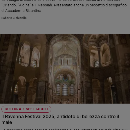
Chiesa
"Orlando", "Alcina" e il Messiah. Presentato anche un progettio discografico
Chiesa
di Accademia Bizantina
Roberto Zichittella
Fede
e
spiritualità
Santi
Devozione
e
fede
Parola
del
giorno
Santo
del
giorno
CULTURA E SPETTACOLI
Società
Il Ravenna Festival 2025, antidoto di bellezza contro il
e
male
valori