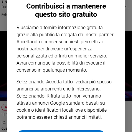
allestiti al Teatro Alighieri con la parte musicale affidata all'Accademia
Contribuisci a mantenere
e
Bizantina diretta da Ottavio Dantone. Grande successo anche per il recital
giovani
questo sito gratuito
del controtenore Orlinski
Roberto Zichittella
Adolescenza
Bioetica
Riusciamo a fornire informazione gratuita
grazie alla pubblicità erogata dai nostri partner.
Accettando i consensi richiesti permetti ai
nostri partner di creare un'esperienza
Vai
personalizzata ed offrirti un miglior servizio.
Avrai comunque la possibilità di revocare il
consenso in qualunque momento.
Riflessioni
Selezionando 'Accetta tutto', vedrai più spesso
Foto
annunci su argomenti che ti interessano.
Selezionando 'Rifiuta tutto', non verranno
Video
attivati annunci Google standard basati su
ATTUALITÀ
cookie o identificatori locali; ove disponibile
'Il Tamerlano' di Antonio Vivaldi debutta a Ravenna
Podcast
potranno essere richiesti annunci limitati.
L'Accademia BIzantina, guidata da Ottavio Dantone, festeggia i suoi
quarant'anni al Teatro Alighieri. La "prima" la sera di sabato 14 gennaio.
Privacy