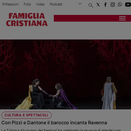
Riflessioni
Foto
Video
Podcast
Privacy Policy
Chi siamo
Contatti
Pubblicità
Attualità
Registrati
Redazione
Italia
TEATRO ALIGHIERI
Cronaca
Politica
Mondo
Economia
Legalità
e
giustizia
Sport
Interviste
Papa
CULTURA E SPETTACOLI
Papa
Con Pizzi e Dantone il barocco incanta Ravenna
La Trilogia d'Autunno del Festival ha celebrato la musica di Händel con