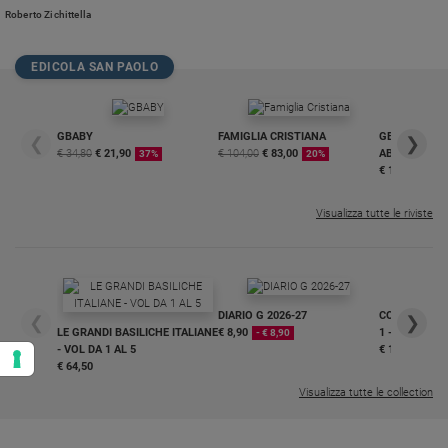
Roberto Zichittella
EDICOLA SAN PAOLO
GBABY
FAMIGLIA CRISTIANA
GBABY DIGITA
❮
❯
€ 34,80
€ 21,90
€ 104,00
€ 83,00
ABBONAMEN
37%
20%
€ 16,99
Visualizza tutte le riviste
DIARIO G 2026-27
COLLANA ARS
❮
❯
LE GRANDI BASILICHE ITALIANE
€ 8,90
1 - 2
- € 8,90
- VOL DA 1 AL 5
€ 18,50
€ 64,50
Visualizza tutte le collection