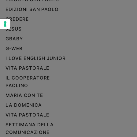
Sanremo
EDIZIONI SAN PAOLO
2026
CREDERE
Cinema,
JESUS
Tv
e
GBABY
streaming
G-WEB
Libri
Musica
I LOVE ENGLISH JUNIOR
Arte
VITA PASTORALE
IL COOPERATORE
Famiglia
ed
PAOLINO
educazione
MARIA CON TE
Genitori
LA DOMENICA
e
figli
VITA PASTORALE
Nonni
SETTIMANA DELLA
Coppia
COMUNICAZIONE
Scuola