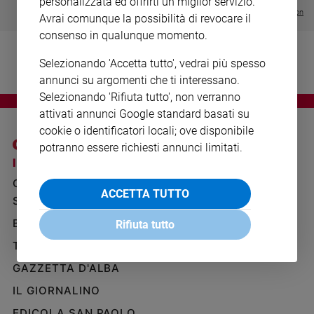
personalizzata ed offrirti un miglior servizio.
Ambiente
Visualizza tutte le collection
Avrai comunque la possibilità di revocare il
e
consenso in qualunque momento.
Creato
Volontariato
Selezionando 'Accetta tutto', vedrai più spesso
Diritti
annunci su argomenti che ti interessano.
Aziende
Selezionando 'Rifiuta tutto', non verranno
di
attivati annunci Google standard basati su
valore
cookie o identificatori locali; ove disponibile
Caso
potranno essere richiesti annunci limitati.
della
I SITI SAN PAOLO
NOTE LEGALI
settimana
GRUPPO EDITORIALE
PRIVACY POLICY
Migranti
ACCETTA TUTTO
SAN PAOLO
INFORMATIVA
Diversità
e
BENESSERE
WHISTLEBLOWING
Rifiuta tutto
inclusione
SOCIAL
TELENOVA
Costume
GAZZETTA D'ALBA
Cultura
IL GIORNALINO
e
spettacoli
EDICOLA SAN PAOLO