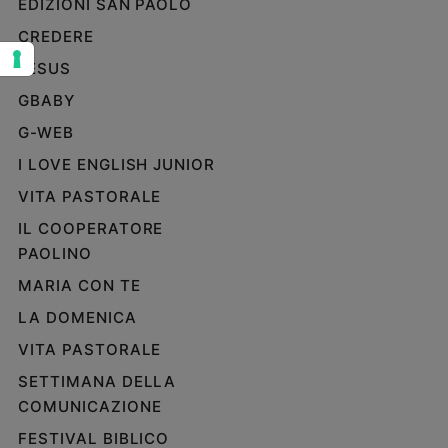
EDIZIONI SAN PAOLO
Sanremo
CREDERE
2026
JESUS
Cinema,
Tv
GBABY
e
G-WEB
streaming
Libri
I LOVE ENGLISH JUNIOR
Musica
VITA PASTORALE
Arte
IL COOPERATORE
PAOLINO
Famiglia
ed
MARIA CON TE
educazione
LA DOMENICA
Genitori
e
VITA PASTORALE
figli
SETTIMANA DELLA
Nonni
COMUNICAZIONE
Coppia
FESTIVAL BIBLICO
Scuola