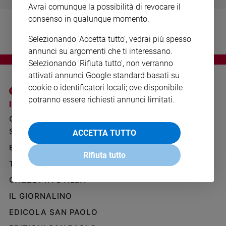
Avrai comunque la possibilità di revocare il
Ambiente
e
consenso in qualunque momento.
Creato
Selezionando 'Accetta tutto', vedrai più spesso
Volontariato
annunci su argomenti che ti interessano.
Diritti
Selezionando 'Rifiuta tutto', non verranno
Aziende
attivati annunci Google standard basati su
di
cookie o identificatori locali; ove disponibile
valore
potranno essere richiesti annunci limitati.
Caso
I SITI SAN PAOLO
NOTE LEGALI
della
GRUPPO EDITORIALE
PRIVACY POLICY
settimana
SAN PAOLO
ACCETTA TUTTO
INFORMATIVA
Migranti
BENESSERE
WHISTLEBLOWING
Diversità
Rifiuta tutto
SOCIAL
e
TELENOVA
inclusione
GAZZETTA D'ALBA
Costume
IL GIORNALINO
Cultura
EDICOLA SAN PAOLO
e
spettacoli