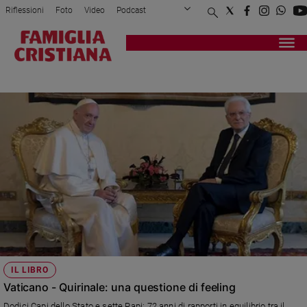
Riflessioni
Foto
Video
Podcast
Privacy Policy
Chi siamo
Contatti
Pubblicità
Attualità
Registrati
Redazione
Italia
VATICANO.QUIRINALE
Cronaca
Politica
Mondo
Economia
Legalità
e
giustizia
Sport
Interviste
Papa
IL LIBRO
Papa
Vaticano - Quirinale: una questione di feeling
Dodici Capi dello Stato e sette Papi: 72 anni di rapporti in equilibrio tra il