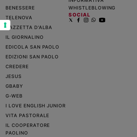
INFORMATIVA
e
BENESSERE
WHISTLEBLOWING
giovani
SOCIAL
TELENOVA
Adolescenza
GAZZETTA D'ALBA
Bioetica
IL GIORNALINO
EDICOLA SAN PAOLO
Vai
EDIZIONI SAN PAOLO
CREDERE
Riflessioni
JESUS
GBABY
Foto
G-WEB
Video
I LOVE ENGLISH JUNIOR
VITA PASTORALE
Podcast
IL COOPERATORE
PAOLINO
Privacy