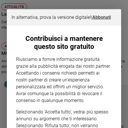
Ambiente
ATTUALITÀ
e
La natura veste la Primavera
Creato
In alternativa, prova la versione digitale!
|
Abbonati
Dalla camicetta all’abitino, fino alla borsa, tutto all’insegna di questa
Volontariato
stagione
Diritti
Contribuisci a mantenere
Aziende
di
questo sito gratuito
ATTUALITÀ
valore
MICAM/2. Le novità per l’uomo
Caso
Riusciamo a fornire informazione gratuita
Anche per l’uomo sono tante le novità presentate durante il Micam, la Fiera
della
grazie alla pubblicità erogata dai nostri partner.
della Calzatura che si è conclusa ieri a Milano e che lancia le mode per la
settimana
prossima stagione invernale
Accettando i consensi richiesti permetti ai
Migranti
nostri partner di creare un'esperienza
Diversità
EDICOLA SAN PAOLO
personalizzata ed offrirti un miglior servizio.
e
Avrai comunque la possibilità di revocare il
inclusione
consenso in qualunque momento.
Costume
GBABY
FAMIGLIA CRISTIANA
GBABY DIGITA
❮
❯
€ 34,80
€ 21,90
€ 104,00
€ 83,00
ABBONAMEN
37%
20%
Selezionando 'Accetta tutto', vedrai più spesso
€ 16,99
Cultura
annunci su argomenti che ti interessano.
e
Selezionando 'Rifiuta tutto', non verranno
spettacoli
Visualizza tutte le riviste