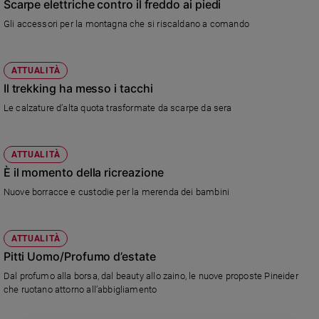
Chiesa
Scarpe elettriche contro il freddo ai piedi
Gli accessori per la montagna che si riscaldano a comando
Chiesa
Fede
e
ATTUALITÀ
spiritualità
Il trekking ha messo i tacchi
Santi
Le calzature d’alta quota trasformate da scarpe da sera
Devozione
e
fede
ATTUALITÀ
Parola
È il momento della ricreazione
del
Nuove borracce e custodie per la merenda dei bambini
giorno
Santo
del
ATTUALITÀ
giorno
Pitti Uomo/Profumo d’estate
Dal profumo alla borsa, dal beauty allo zaino, le nuove proposte Pineider
Società
che ruotano attorno all’abbigliamento
e
valori