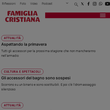
Riflessioni
Foto
Video
Podcast
Privacy Policy
Chi siamo
Contatti
Pubblicità
Attualità
Registrati
Redazione
Italia
ACCESSORI
Cronaca
ATTUALITÀ
Politica
Aspettando la primavera
Mondo
Tutti gli accessori per la prossima stagione che non mancheranno
Economia
nell’armadio
Legalità
e
giustizia
CULTURA E SPETTACOLI
Sport
Gli accessori del bagno sono sospesi
Interviste
Scorrono su un binario e sono sostituibili. E poi c’è l’idromassaggio
silenzioso
Papa
Papa
ATTUALITÀ