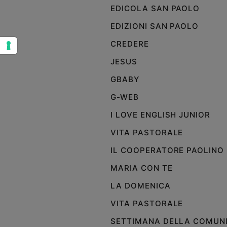
EDICOLA SAN PAOLO
Sanremo
2026
EDIZIONI SAN PAOLO
Cinema,
CREDERE
Tv
e
JESUS
streaming
GBABY
Libri
Musica
G-WEB
Arte
I LOVE ENGLISH JUNIOR
Famiglia
VITA PASTORALE
ed
educazione
IL COOPERATORE PAOLINO
Genitori
MARIA CON TE
e
LA DOMENICA
figli
Nonni
VITA PASTORALE
Coppia
SETTIMANA DELLA COMUN
Scuola