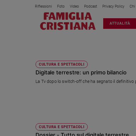
Riflessioni
Foto
Video
Podcast
Privacy Policy
Chi
Attualità
ATTUALITÀ
Italia
Cronaca
Politica
ANALOGICO
Mondo
Economia
CULTURA E SPETTACOLI
Digitale terrestre: un primo bilancio
Legalità
e
La Tv dopo lo switch-off che ha segnato il definitivo 
giustizia
Sport
Interviste
Papa
Papa
CULTURA E SPETTACOLI
Dossier - Tutto sul digitale terrestre