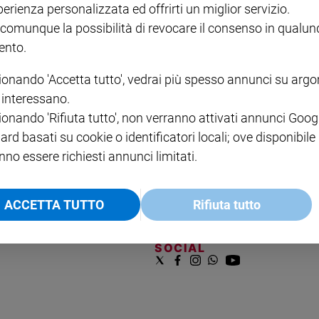
perienza personalizzata ed offrirti un miglior servizio.
VOL. 1 - 2
MAGNIFICA HUMANITAS -
L'INTELLIGENZA
PRE
€ 18,50
ENCICLICA PAPALE
€ 27,50
SANT
 comunque la possibilità di revocare il consenso in qualu
€ 2,90
A 10
nto.
€ 24
ionando 'Accetta tutto', vedrai più spesso annunci su arg
i interessano.
ionando 'Rifiuta tutto', non verranno attivati annunci Goog
ard basati su cookie o identificatori locali; ove disponibile
nno essere richiesti annunci limitati.
NOTE LEGALI
ACCETTA TUTTO
Rifiuta tutto
PAOLO
PRIVACY POLICY
INFORMATIVA WHISTLEBL
SOCIAL