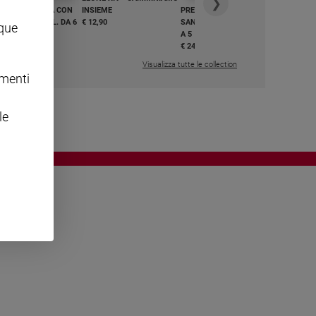
❯
GHIAMO MARIA CON
INSIEME
PREGHIAMO MARIA CON
I E BEATI - VOL. DA 6
€ 12,90
SANTI E BEATI - VOL. DA 1
nque
A 5
,50
€ 24,50
Visualizza tutte le collection
omenti
le
OWING