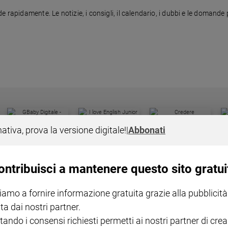
 rapidamente. Le notizie, i consigli, il calendario, i dubbi e le domande 
I LOVE ENGLISH JUNIOR
CREDERE
IL G
nativa, prova la versione digitale!
|
Abbonati
GBABY DIGITALE -
€ 69,00
€ 43,90
€ 98,80
€ 49,90
€ 11
35%
49%
ABBONAMENTO ANNUALE
€ 16,99
ontribuisci a mantenere questo sito gratui
iamo a fornire informazione gratuita grazie alla pubblicità
ta dai nostri partner.
tando i consensi richiesti permetti ai nostri partner di crea
COLLANA ARSENIO LUPIN
QUID+ ALLENIAMO