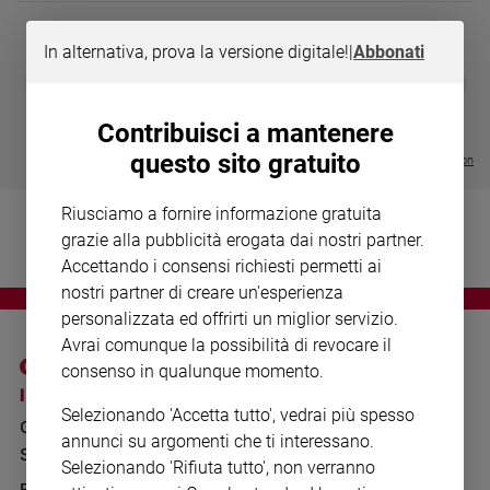
Chiesa
Chiesa
In alternativa, prova la versione digitale!
|
Abbonati
DIARIO G 2026-27
COLLANA ARS
❮
❯
Fede
LE GRANDI BASILICHE ITALIANE
€ 8,90
1 - 2
- € 8,90
e
- VOL DA 1 AL 5
€ 18,50
spiritualità
Contribuisci a mantenere
€ 64,50
questo sito gratuito
Santi
Visualizza tutte le collection
Devozione
e
Riusciamo a fornire informazione gratuita
fede
grazie alla pubblicità erogata dai nostri partner.
Parola
Accettando i consensi richiesti permetti ai
del
nostri partner di creare un'esperienza
giorno
personalizzata ed offrirti un miglior servizio.
Santo
Avrai comunque la possibilità di revocare il
del
consenso in qualunque momento.
giorno
I SITI SAN PAOLO
NOTE LEGALI
Selezionando 'Accetta tutto', vedrai più spesso
GRUPPO EDITORIALE
PRIVACY POLICY
Società
annunci su argomenti che ti interessano.
e
SAN PAOLO
INFORMATIVA
Selezionando 'Rifiuta tutto', non verranno
valori
BENESSERE
WHISTLEBLOWING