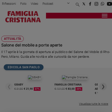
Riflessioni
Foto
Video
Podcast
Privacy Policy
Chi siamo
Contatti
Pubblicità
Attualità
Registrati
Redazione
Italia
ANTONIA ASTORI
Cronaca
ATTUALITÀ
Politica
Salone del mobile a porte aperte
Mondo
Il 17 aprile è la giornata di apertura al pubblico del Salone del Mobile di Rho-
Economia
Pero, Milano. Guida alle novità e alle curiosità da non perdere.
Legalità
e
EDICOLA SAN PAOLO
giustizia
Sport
Interviste
GBABY
FAMIGLIA CRISTIANA
GBABY DIGITA
❮
❯
€ 34,80
€ 21,90
€ 104,00
€ 83,00
ABBONAMEN
37%
20%
Papa
€ 16,99
Papa
Visualizza tutte le riviste