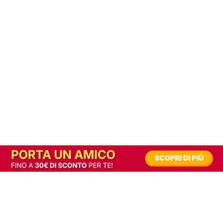
In alternativa, prova la versione digitale!
|
Abbonati
Contribuisci a mantenere questo sito gratuito
Riusciamo a fornire informazione gratuita grazie alla pubblicità erogata dai nostri
partner.
Accettando i consensi richiesti permetti ai nostri partner di creare un'esperienza