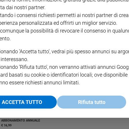
ta dai nostri partner.
tando i consensi richiesti permetti ai nostri partner di crea
perienza personalizzata ed offrirti un miglior servizio.
 comunque la possibilità di revocare il consenso in qualu
nto.
letani del presepe, ha realizzato una statuetta di Wojtyla santo. "Ma non 
ionando 'Accetta tutto', vedrai più spesso annunci su arg
i interessano.
ionando 'Rifiuta tutto', non verranno attivati annunci Goog
ard basati su cookie o identificatori locali; ove disponibile
nno essere richiesti annunci limitati.
ACCETTA TUTTO
Rifiuta tutto
I LOVE ENGLISH JUNIOR
CREDERE
IL G
GBABY DIGITALE -
€ 69,00
€ 43,90
€ 98,80
€ 49,90
€ 11
35%
49%
ABBONAMENTO ANNUALE
€ 16,99