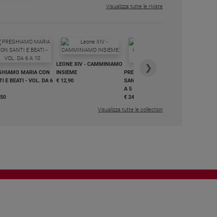
Visualizza tutte le riviste
IN DIALO
LEONE XIV - CAMMINIAMO
€ 34,90
❯
GHIAMO MARIA CON
INSIEME
PREGHIAMO MARIA CON
I E BEATI - VOL. DA 6
€ 12,90
SANTI E BEATI - VOL. DA 1
A 5
,50
€ 24,50
Visualizza tutte le collection