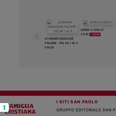
e
giovani
Adolescenza
Bioetica
DIARIO G 2026-27
€ 8,90
- € 8,90
❮
LE GRANDI BASILICHE
ITALIANE - VOL DA 1 AL 5
Vai
€ 64,50
Riflessioni
Foto
Video
I SITI SAN PAOLO
Podcast
GRUPPO EDITORIALE SAN 
Privacy