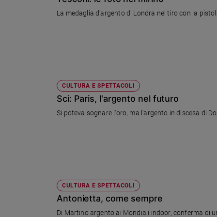
Chiesa
La medaglia d'argento di Londra nel tiro con la pisto
Chiesa
Fede
e
spiritualità
Santi
Devozione
CULTURA E SPETTACOLI
e
Sci: Paris, l'argento nel futuro
fede
Si poteva sognare l'oro, ma l'argento in discesa di Dom
Parola
del
giorno
Santo
del
giorno
CULTURA E SPETTACOLI
Società
Antonietta, come sempre
e
valori
Di Martino argento ai Mondiali indoor, conferma di una