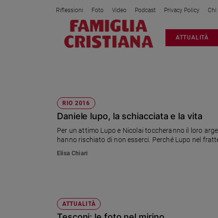
Riflessioni
Foto
Video
Podcast
Privacy Policy
Chi
Attualità
ATTUALITÀ
Italia
Cronaca
Politica
ARGENTO
Mondo
Economia
RIO 2016
Daniele lupo, la schiacciata e la vita
Legalità
e
Per un attimo Lupo e Nicolai toccheranno il loro arg
giustizia
hanno rischiato di non esserci. Perché Lupo nel fratte
Sport
Elisa Chiari
Interviste
Papa
Papa
ATTUALITÀ
Tesconi: le foto nel mirino