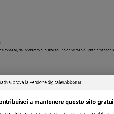
o
ta tonalità, dall’ombretto allo smalto il color metallo diventa protagoni
nativa, prova la versione digitale!
|
Abbonati
ontribuisci a mantenere questo sito gratui
a a rischio della vita la protesta pacifica contro le attività di una mini
iamo a fornire informazione gratuita grazie alla pubblicità