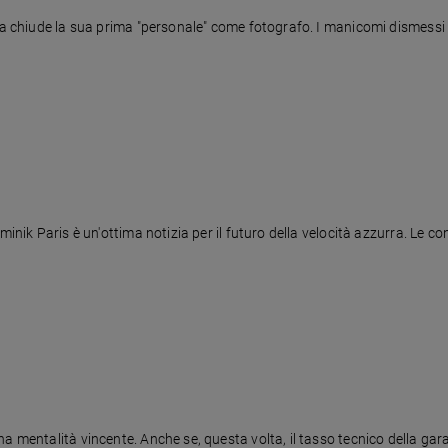
la chiude la sua prima "personale" come fotografo. I manicomi dismessi a
inik Paris è un'ottima notizia per il futuro della velocità azzurra. Le con
 mentalità vincente. Anche se, questa volta, il tasso tecnico della gara 