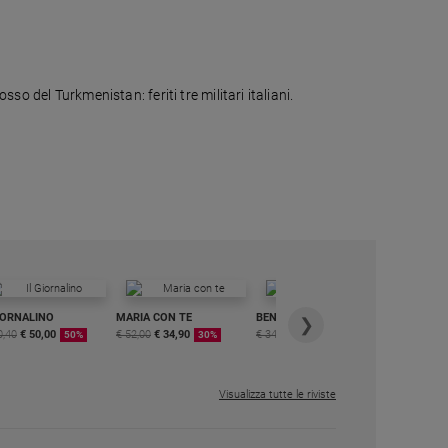
so del Turkmenistan: feriti tre militari italiani.
IORNALINO
MARIA CON TE
BENESSERE
6 RIVISTE
❯
0,40
€ 50,00
€ 52,00
€ 34,90
€ 34,80
€ 29,90
DIGITALE
50%
30%
15%
MENSILE
€ 6,99
Visualizza tutte le riviste