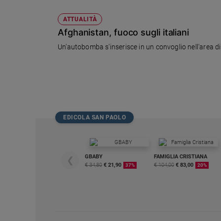
Policy
ATTUALITÀ
Afghanistan, fuoco sugli italiani
Chi
Un'autobomba s'inserisce in un convoglio nell'area di Fa
siamo
Contatti
Pubblicità
EDICOLA SAN PAOLO
Registrati
Redazione
GBABY
FAMIGLIA CRISTIANA
❮
€ 34,80
€ 21,90
€ 104,00
€ 83,00
37%
20%
Social