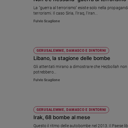
Chiesa
La "guerra al terrorismo" esiste solo nella propaganda
Chiesa
terrorismi. Il caso Siria, l'Iraq, l'Iran...
Fulvio Scaglione
Fede
e
spiritualità
Santi
Devozione
GERUSALEMME, DAMASCO E DINTORNI
e
Libano, la stagione delle bombe
fede
Gli attentati mirano a dimostrare che Hezbollah non c
Parola
potrebbero...
del
Fulvio Scaglione
giorno
Santo
del
giorno
GERUSALEMME, DAMASCO E DINTORNI
Società
Irak, 68 bombe al mese
e
valori
Questo il ritmo delle autobombe nel 2013. Il Paese li