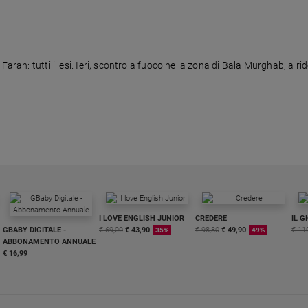
rah: tutti illesi. Ieri, scontro a fuoco nella zona di Bala Murghab, a ridos
I LOVE ENGLISH JUNIOR
CREDERE
IL G
GBABY DIGITALE -
€ 69,00
€ 43,90
€ 98,80
€ 49,90
€ 11
35%
49%
ABBONAMENTO ANNUALE
€ 16,99