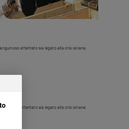
sanguinoso attentato sia legato alla crisi siriana.
to
sanguinoso attentato sia legato alla crisi siriana.