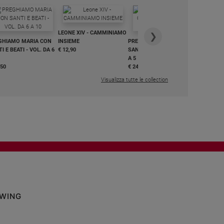
IN DIALO
LEONE XIV - CAMMINIAMO
€ 34,90
❯
GHIAMO MARIA CON
INSIEME
PREGHIAMO MARIA CON
I E BEATI - VOL. DA 6
€ 12,90
SANTI E BEATI - VOL. DA 1
A 5
,50
€ 24,50
Visualizza tutte le collection
OWING