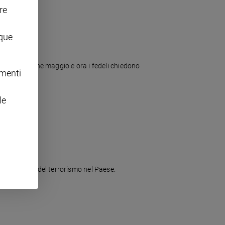
re
nque
istrutte a fine maggio e ora i fedeli chiedono
omenti
le
 la minaccia del terrorismo nel Paese.