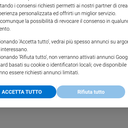
tando i consensi richiesti permetti ai nostri partner di crea
perienza personalizzata ed offrirti un miglior servizio.
 comunque la possibilità di revocare il consenso in qualu
nto.
ue chiese provocando numerosi morti. In Tanzania tre chiese sono state d
ionando 'Accetta tutto', vedrai più spesso annunci su arg
i interessano.
ionando 'Rifiuta tutto', non verranno attivati annunci Goog
ard basati su cookie o identificatori locali; ove disponibile
nno essere richiesti annunci limitati.
ACCETTA TUTTO
Rifiuta tutto
ti vittime soprattutto civili, mette in evidenza quanto sia ancora seria