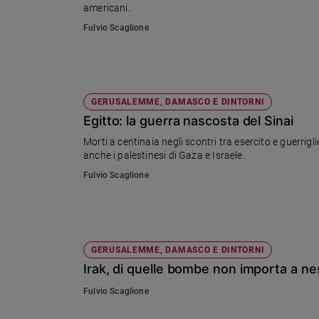
americani.
Ambiente
e
Fulvio Scaglione
Creato
Volontariato
Diritti
Aziende
GERUSALEMME, DAMASCO E DINTORNI
di
Egitto: la guerra nascosta del Sinai
valore
Morti a centinaia negli scontri tra esercito e guerrigli
Caso
anche i palestinesi di Gaza e Israele.
della
settimana
Fulvio Scaglione
Migranti
Diversità
e
inclusione
GERUSALEMME, DAMASCO E DINTORNI
Costume
Irak, di quelle bombe non importa a n
Cultura
Fulvio Scaglione
e
spettacoli