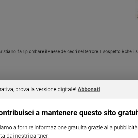
istiano, fa ripiombare il Paese dei cedri nel terrore. Il sospetto è che il 
nativa, prova la versione digitale!
|
Abbonati
ontribuisci a mantenere questo sito gratui
istiano, fa ripiombare il Paese dei cedri nel terrore. Il sospetto è che il 
iamo a fornire informazione gratuita grazie alla pubblicità
ta dai nostri partner.