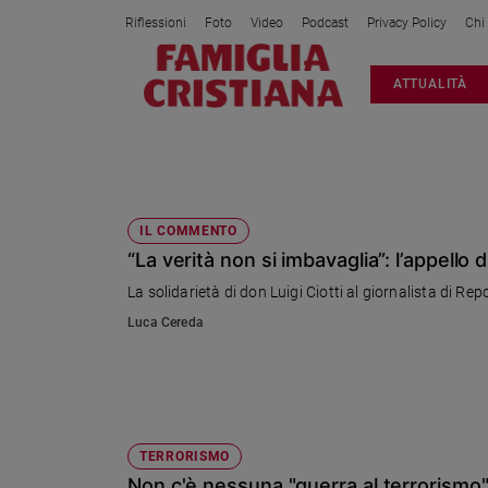
Riflessioni
Foto
Video
Podcast
Privacy Policy
Chi
Attualità
ATTUALITÀ
Italia
Cronaca
Politica
AUTOBOMBA
Mondo
Economia
IL COMMENTO
“La verità non si imbavaglia”: l’appello 
Legalità
e
La solidarietà di don Luigi Ciotti al giornalista di Re
giustizia
Luca Cereda
Sport
Interviste
Papa
Papa
TERRORISMO
Non c'è nessuna "guerra al terrorismo