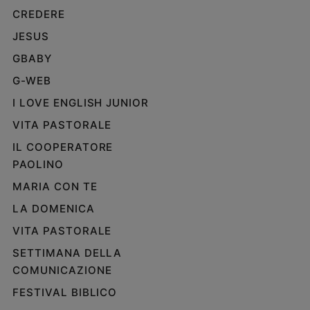
e
CREDERE
giovani
JESUS
Adolescenza
GBABY
Bioetica
G-WEB
I LOVE ENGLISH JUNIOR
Vai
VITA PASTORALE
IL COOPERATORE
PAOLINO
Riflessioni
MARIA CON TE
Foto
LA DOMENICA
VITA PASTORALE
Video
SETTIMANA DELLA
Podcast
COMUNICAZIONE
FESTIVAL BIBLICO
Privacy