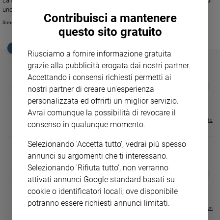
La sua terra, l’Olanda, ricorderà l’anniversario con una maxi riproduzione di
Ambiente
uno dei suoi celeberrimi autoritratti realizzata con 50.000 dalie.
Contribuisci a mantenere
e
Simonetta Pagnotti
Creato
questo sito gratuito
Volontariato
EDICOLA SAN PAOLO
Diritti
Riusciamo a fornire informazione gratuita
grazie alla pubblicità erogata dai nostri partner.
Aziende
di
Accettando i consensi richiesti permetti ai
GBABY
FAMIGLIA CRISTIANA
GBABY DIGITA
❮
❯
valore
nostri partner di creare un'esperienza
€ 34,80
€ 21,90
€ 104,00
€ 83,00
ABBONAMEN
37%
20%
Caso
€ 16,99
personalizzata ed offrirti un miglior servizio.
della
Avrai comunque la possibilità di revocare il
settimana
Visualizza tutte le riviste
consenso in qualunque momento.
Migranti
Selezionando 'Accetta tutto', vedrai più spesso
Diversità
e
annunci su argomenti che ti interessano.
inclusione
Selezionando 'Rifiuta tutto', non verranno
DIARIO G 2026-27
COLLANA ARS
❮
❯
Costume
attivati annunci Google standard basati su
LE GRANDI BASILICHE ITALIANE
€ 8,90
1 - 2
- € 8,90
- VOL DA 1 AL 5
€ 18,50
cookie o identificatori locali; ove disponibile
€ 64,50
Cultura
potranno essere richiesti annunci limitati.
e
Visualizza tutte le collection
spettacoli