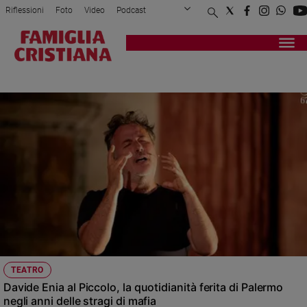
Riflessioni
Foto
Video
Podcast
Privacy Policy
Chi siamo
Contatti
Pubblicità
Attualità
Registrati
Redazione
Italia
AUTORITRATTO
Cronaca
Politica
Mondo
Economia
Legalità
e
giustizia
Sport
Interviste
Papa
TEATRO
Papa
Davide Enia al Piccolo, la quotidianità ferita di Palermo
negli anni delle stragi di mafia