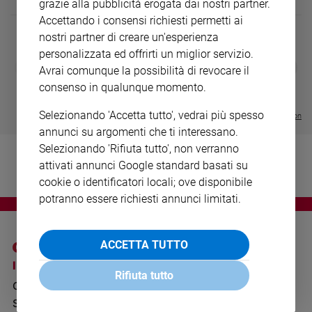
grazie alla pubblicità erogata dai nostri partner.
Ambiente
Accettando i consensi richiesti permetti ai
e
nostri partner di creare un'esperienza
Creato
personalizzata ed offrirti un miglior servizio.
Volontariato
DIARIO G 2026-27
COLLANA ARS
❮
❯
Avrai comunque la possibilità di revocare il
Diritti
LE GRANDI BASILICHE ITALIANE
€ 8,90
1 - 2
- € 8,90
consenso in qualunque momento.
- VOL DA 1 AL 5
€ 18,50
Aziende
€ 64,50
di
Selezionando 'Accetta tutto', vedrai più spesso
Visualizza tutte le collection
valore
annunci su argomenti che ti interessano.
Caso
Selezionando 'Rifiuta tutto', non verranno
della
attivati annunci Google standard basati su
settimana
cookie o identificatori locali; ove disponibile
Migranti
potranno essere richiesti annunci limitati.
Diversità
e
inclusione
ACCETTA TUTTO
Costume
I SITI SAN PAOLO
NOTE LEGALI
Rifiuta tutto
Cultura
GRUPPO EDITORIALE
PRIVACY POLICY
e
SAN PAOLO
spettacoli
INFORMATIVA