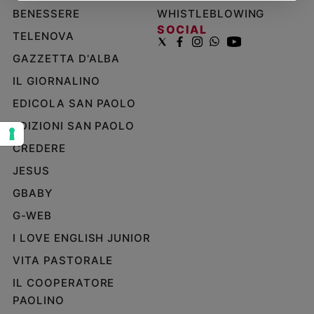
BENESSERE
WHISTLEBLOWING
Sanremo
SOCIAL
2026
TELENOVA
Cinema,
GAZZETTA D'ALBA
Tv
IL GIORNALINO
e
streaming
EDICOLA SAN PAOLO
Libri
EDIZIONI SAN PAOLO
Musica
CREDERE
Arte
JESUS
Famiglia
ed
GBABY
educazione
G-WEB
Genitori
I LOVE ENGLISH JUNIOR
e
figli
VITA PASTORALE
Nonni
IL COOPERATORE
Coppia
PAOLINO
Scuola