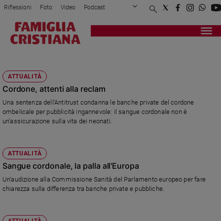
Riflessioni
Foto
Video
Podcast
Privacy Policy
Chi siamo
Contatti
Pubblicità
Attualità
Registrati
Redazione
Italia
BANCHE PRIVATE
Cronaca
ATTUALITÀ
Politica
Cordone, attenti alla reclam
Mondo
Una sentenza dell'Antitrust condanna le banche private del cordone
Economia
ombelicale per pubblicità ingannevole: il sangue cordonale non è
Legalità
un'assicurazione sulla vita dei neonati.
e
giustizia
Sport
ATTUALITÀ
Interviste
Sangue cordonale, la palla all'Europa
Un'audizione alla Commissione Sanità del Parlamento europeo per fare
Papa
chiarezza sulla differenza tra banche private e pubbliche.
Papa
ATTUALITÀ