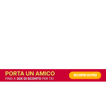
In alternativa, prova la versione digitale!
|
Abbonati
Contribuisci a mantenere questo sito gratuito
Riusciamo a fornire informazione gratuita grazie alla pubblicità erogata dai nostri
partner.
Accettando i consensi richiesti permetti ai nostri partner di creare un'esperienza