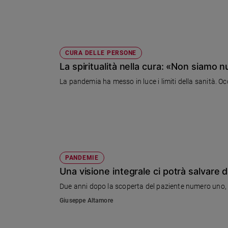
Sanremo
2026
Cinema,
Tv
CURA DELLE PERSONE
e
La spiritualità nella cura: «Non siamo
streaming
La pandemia ha messo in luce i limiti della sanità. Oc
Libri
Musica
Arte
Famiglia
ed
educazione
PANDEMIE
Genitori
Una visione integrale ci potrà salvare 
e
Due anni dopo la scoperta del paziente numero uno, s
figli
Nonni
Giuseppe Altamore
Coppia
Scuola