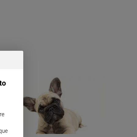
to
re
nque