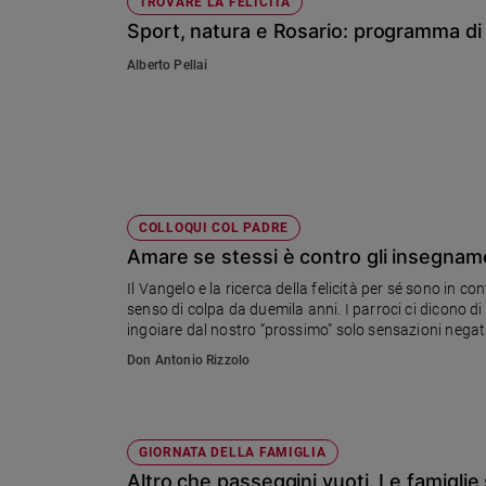
TROVARE LA FELICITÀ
Sport, natura e Rosario: programma d
Alberto Pellai
COLLOQUI COL PADRE
Amare se stessi è contro gli insegnam
Il Vangelo e la ricerca della felicità per sé sono in co
senso di colpa da duemila anni. I parroci ci dicono d
ingoiare dal nostro “prossimo” solo sensazioni negat
anche se quando c’è da aiutare lo faccio di vero cuo
Don Antonio Rizzolo
GIORNATA DELLA FAMIGLIA
Altro che passeggini vuoti. Le famiglie