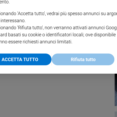
nto.
ionando 'Accetta tutto', vedrai più spesso annunci su arg
orme di medicina alternativa?
i interessano.
ionando 'Rifiuta tutto', non verranno attivati annunci Goog
ard basati su cookie o identificatori locali; ove disponibile
nno essere richiesti annunci limitati.
ACCETTA TUTTO
Rifiuta tutto
irito