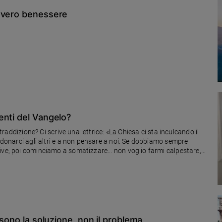
i vero benessere
enti del Vangelo?
ntraddizione? Ci scrive una lettrice: «La Chiesa ci sta inculcando il
i donarci agli altri e a non pensare a noi. Se dobbiamo sempre
ive, poi cominciamo a somatizzare... non voglio farmi calpestare,
re. Sono una cattiva cristiana?» Risponde don Antonio
 sono la soluzione, non il problema