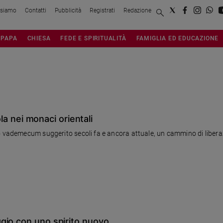
 siamo
Contatti
Pubblicità
Registrati
Redazione
PAPA
CHIESA
FEDE E SPIRITUALITÀ
FAMIGLIA ED EDUCAZIONE
ola nei monaci orientali
io vademecum suggerito secoli fa e ancora attuale, un cammino di liber
gio con uno spirito nuovo