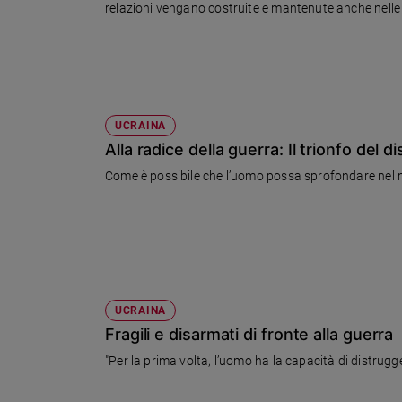
relazioni vengano costruite e mantenute anche nelle 
Ambiente
e
Creato
Volontariato
Diritti
Aziende
UCRAINA
di
Alla radice della guerra: Il trionfo del 
valore
Come è possibile che l’uomo possa sprofondare nel ma
Caso
della
settimana
Migranti
Diversità
e
inclusione
UCRAINA
Costume
Fragili e disarmati di fronte alla guerra
"Per la prima volta, l’uomo ha la capacità di distrugg
Cultura
e
spettacoli