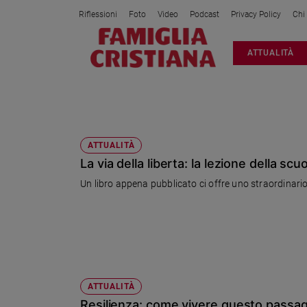
Riflessioni
Foto
Video
Podcast
Privacy Policy
Chi
Attualità
ATTUALITÀ
Italia
Cronaca
Politica
BENESSERE
Mondo
Economia
ATTUALITÀ
La via della liberta: la lezione della scu
Legalità
e
Un libro appena pubblicato ci offre uno straordinar
giustizia
Sport
Interviste
Papa
Papa
ATTUALITÀ
Resilienza: come vivere questo passag