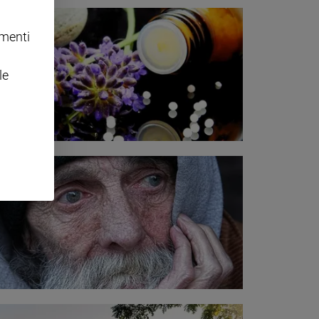
omenti
le