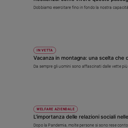
Chiesa
Dobbiamo esercitare fino in fondo la nostra capacità 
Chiesa
Fede
e
spiritualità
Santi
Devozione
IN VETTA
e
Vacanza in montagna: una scelta che ci 
fede
Da sempre gli uomini sono affascinati dalle vette più 
Parola
del
giorno
Santo
del
giorno
WELFARE AZIENDALE
Società
L'importanza delle relazioni sociali ne
e
valori
Dopo la Pandemia, molte persone si sono rese conto de