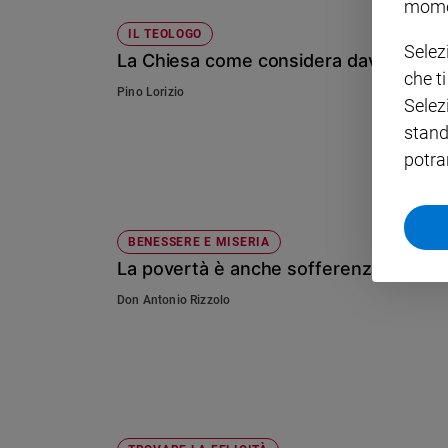
mome
Policy
IL TEOLOGO
Selez
La Chiesa come considera davvero le f
che t
Chi
Pino Lorizio
Selez
siamo
stand
potra
Contatti
Pubblicità
BENESSERE E MISERIA
La povertà è anche sofferenza dello sp
Registrati
Don Antonio Rizzolo
Redazione
Social