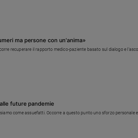
 numeri ma persone con un'anima»
corre recuperare il rapporto medico-paziente basato sul dialogo e l’ascolt
dalle future pandemie
iamo come assuefatti. Occorre a questo punto uno sforzo personale e co