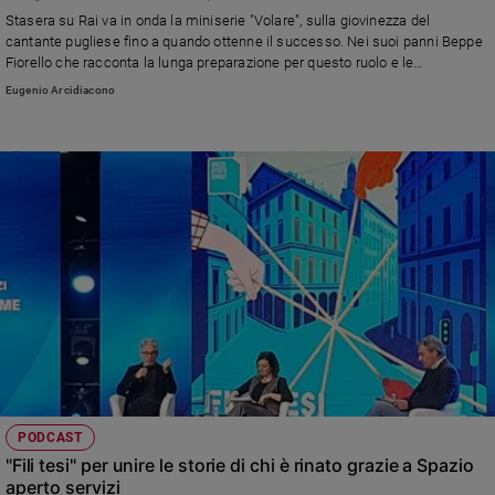
Chiesa
Stasera su Rai va in onda la miniserie "Volare", sulla giovinezza del
Chiesa
cantante pugliese fino a quando ottenne il successo. Nei suoi panni Beppe
Fiorello che racconta la lunga preparazione per questo ruolo e le
conversazioni con la moglie Franca nella casa di Lampedusa, dove
Fede
Eugenio Arcidiacono
Modugno morì trenta anni fa, il 6 agosto 1994
e
spiritualità
Santi
Devozione
e
fede
Parola
del
giorno
Santo
del
giorno
Società
PODCAST
e
"Fili tesi" per unire le storie di chi è rinato grazie a Spazio
valori
aperto servizi