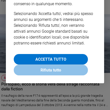
Fulvia Degl'Innocenti
consenso in qualunque momento.
Beppe Fiorello.
Selezionando 'Accetta tutto', vedrai più spesso
annunci su argomenti che ti interessano.
Selezionando 'Rifiuta tutto', non verranno
attivati annunci Google standard basati su
cookie o identificatori locali; ove disponibile
potranno essere richiesti annunci limitati.
ACCETTA TUTTO
Rifiuta tutto
SU RAIUNO
Portopalo, ecco la storia vera della strage raccontata
dalla fiction
Il naufragio della nave F174 rappresentò all'epoca la più grande tragedia
navale del Mediterraneo dalla fine della Seconda guerra mondiale, fino al
naufragio di Lampedusa del 3 ottobre 2013. Avvenne nella notte tra il 24 e il
25 dicembre 1996 a poche miglia di Portopalo di Capo Passero, in provincia