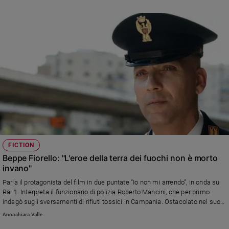
di Siracusa. Persero la vita almeno 283 persone ma nessuno volle dire
nulla. Solo un pescatore, Salvatore Lupo, nel 2001, ebbe il coraggio di
denunciare il ritrovamento del punto esatto in cui la nave F174 era
affondata
FICTION
Beppe Fiorello: "L'eroe della terra dei fuochi non è morto
invano"
Parla il protagonista del film in due puntate “Io non mi arrendo”, in onda su
Rai 1. Interpreta il funzionario di polizia Roberto Mancini, che per primo
indagò sugli sversamenti di rifiuti tossici in Campania. Ostacolato nel suo
lavoro, è morto di cancro nel 2014.
Annachiara Valle