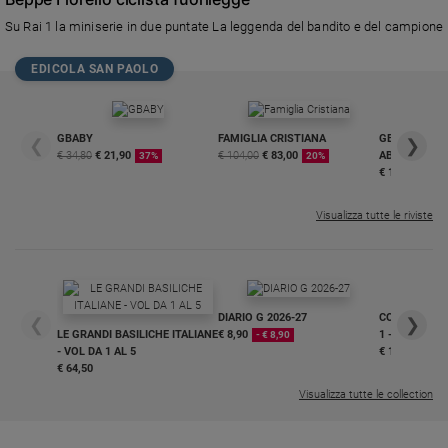
Su Rai 1 la miniserie in due puntate La leggenda del bandito e del campione
EDICOLA SAN PAOLO
GBABY
FAMIGLIA CRISTIANA
GBABY DIGITA
❮
❯
€ 34,80
€ 21,90
€ 104,00
€ 83,00
ABBONAMEN
37%
20%
€ 16,99
Visualizza tutte le riviste
DIARIO G 2026-27
COLLANA ARS
❮
❯
LE GRANDI BASILICHE ITALIANE
€ 8,90
1 - 2
- € 8,90
- VOL DA 1 AL 5
€ 18,50
€ 64,50
Visualizza tutte le collection