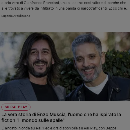
storia vera di Gianfranco Franciosi, un abilissimo costruttore di barche che
e
si è trovato a vivere da infiltrato in una banda di narcotrafficanti. Ecco chi è
giovani
il vero protagonista della serie, che abbiamo incontrato cinque anni fa nel
Eugenio Arcidiacono
Adolescenza
suo cantiere in Liguria
Bioetica
Vai
Riflessioni
Foto
Video
SU RAI PLAY
Podcast
La vera storia di Enzo Muscia, l'uomo che ha ispirato la
fiction "Il mondo sulle spalle"
Privacy
E' andato in onda su Rai 1 ed è ora disponibile su Rai Play, con Beppe