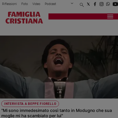
Riflessioni
Foto
Video
Podcast
Privacy Policy
Chi siamo
Contatti
Pubblicità
Attualità
Registrati
Redazione
Italia
BEPPE FIORELLO
Cronaca
Politica
Mondo
Economia
Legalità
e
giustizia
Sport
Interviste
Papa
INTERVISTA A BEPPE FIORELLO
Papa
"Mi sono immedesimato così tanto in Modugno che sua
moglie mi ha scambiato per lui"