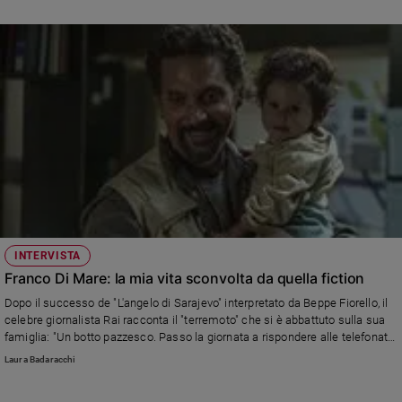
INTERVISTA
Franco Di Mare: la mia vita sconvolta da quella fiction
Dopo il successo de "L'angelo di Sarajevo" interpretato da Beppe Fiorello, il
celebre giornalista Rai racconta il "terremoto" che si è abbattuto sulla sua
famiglia: "Un botto pazzesco. Passo la giornata a rispondere alle telefonate
e alle mail, Stella è un po' turbata e non vede l'ora che tutto si plachi". E
Laura Badaracchi
intanto il libro che ricostruisce la vicenda va a ruba.