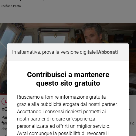
morti. Ora c’è un’iniziativa. E per sostenerla è intervenuto Beppe Fiorello:
Stefano Pasta
«C’è bisogno di un grande atto di umanità e dignità».
In alternativa, prova la versione digitale!
|
Abbonati
Contribuisci a mantenere
questo sito gratuito
Riusciamo a fornire informazione gratuita
L'INTERVISTA
grazie alla pubblicità erogata dai nostri partner.
«Come riuscii a far venire a galla il naufragio dei misteri»
Accettando i consensi richiesti permetti ai
Parla il giornalista Giovanni Maria Bellu, autore del libro inchiesta "I
nostri partner di creare un'esperienza
fantasmi di Portopalo", da cui è stata tratta la fiction che stasera torna in Tv,
personalizzata ed offrirti un miglior servizio.
dopo il largo successo della prima puntata ieri sera su RaiUno. E sul
Avrai comunque la possibilità di revocare il
numero di Famiglia Cristiana in edicola trovate l'intervista al protagonista,