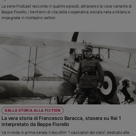
Ambiente
La serie Podcast racconta in quattro episodi, attraverso la voce narrante di
e
Beppe Fiorello, i trent'anni di vita della cooperativa sociale nata a Milano e
Creato
impegnata in molteplici settori
Volontariato
Diritti
Aziende
di
valore
Caso
della
settimana
Migranti
Diversità
e
inclusione
Costume
DALLA STORIA ALLA FICTION
La vera storia di Francesco Baracca, stasera su Rai 1
Cultura
interpretato da Beppe Fiorello
e
Va in onda in prima serata il docufilm "I cacciatori del cielo", dedicato alle
spettacoli