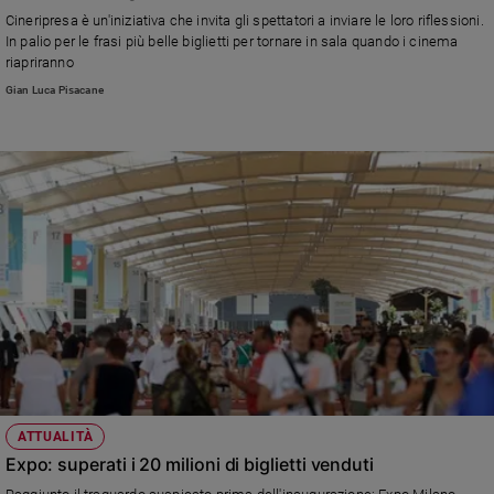
Chiesa
Cineripresa è un'iniziativa che invita gli spettatori a inviare le loro riflessioni.
Chiesa
In palio per le frasi più belle biglietti per tornare in sala quando i cinema
riapriranno
Fede
Gian Luca Pisacane
e
spiritualità
Santi
Devozione
e
fede
Parola
del
giorno
Santo
del
giorno
Società
ATTUALITÀ
e
Expo: superati i 20 milioni di biglietti venduti
valori