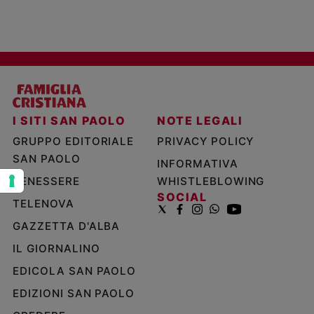
e
giovani
Adolescenza
Bioetica
Vai
I SITI SAN PAOLO
NOTE LEGALI
GRUPPO EDITORIALE
PRIVACY POLICY
SAN PAOLO
INFORMATIVA
Riflessioni
BENESSERE
WHISTLEBLOWING
SOCIAL
Foto
TELENOVA
GAZZETTA D'ALBA
Video
IL GIORNALINO
EDICOLA SAN PAOLO
Podcast
EDIZIONI SAN PAOLO
Privacy