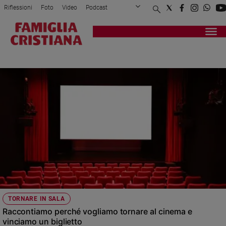
Riflessioni
Foto
Video
Podcast
Privacy Policy
Chi siamo
Contatti
Pubblicità
Attualità
Registrati
Redazione
Italia
BIGLIETTI
Cronaca
Politica
Mondo
Economia
Legalità
e
giustizia
Sport
Interviste
Papa
TORNARE IN SALA
Papa
Raccontiamo perché vogliamo tornare al cinema e
vinciamo un biglietto