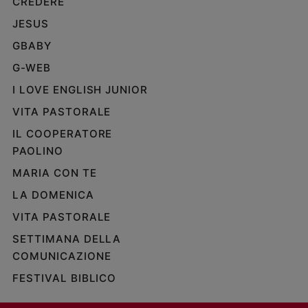
CREDERE
Policy
JESUS
GBABY
Chi
G-WEB
siamo
I LOVE ENGLISH JUNIOR
Contatti
VITA PASTORALE
IL COOPERATORE
Pubblicità
PAOLINO
MARIA CON TE
Registrati
LA DOMENICA
Redazione
VITA PASTORALE
SETTIMANA DELLA
Social
COMUNICAZIONE
FESTIVAL BIBLICO