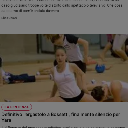
Ambiente
caso giudiziario troppe volte distorto dallo spettacolo televisivo. Che cosa
e
sappiamo di com'è andata davvero
Creato
Elisa Chiari
Volontariato
Diritti
Aziende
di
valore
Caso
della
settimana
Migranti
Diversità
e
inclusione
Costume
LA SENTENZA
Definitivo l'ergastolo a Bossetti, finalmente silenzio per
Cultura
Yara
e
spettacoli
A differenza del processo mediatico, quello nelle aule ha avuto un percorso