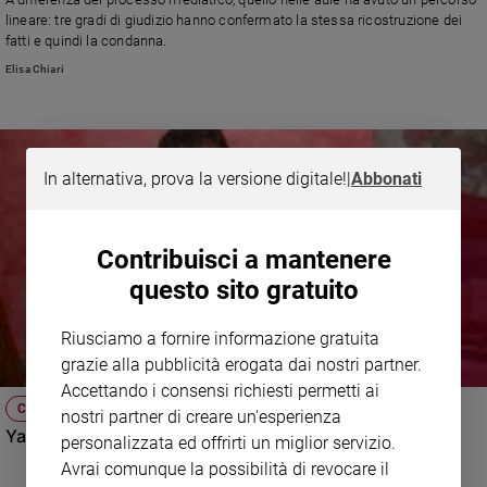
lineare: tre gradi di giudizio hanno confermato la stessa ricostruzione dei
Sanremo
fatti e quindi la condanna.
2026
Elisa Chiari
Cinema,
Tv
e
streaming
Libri
In alternativa, prova la versione digitale!
|
Abbonati
Musica
Arte
Contribuisci a mantenere
Famiglia
questo sito gratuito
ed
educazione
Riusciamo a fornire informazione gratuita
Genitori
grazie alla pubblicità erogata dai nostri partner.
e
Accettando i consensi richiesti permetti ai
figli
CASO YARA
nostri partner di creare un'esperienza
Nonni
Yara, un omicidio da infoshow
personalizzata ed offrirti un miglior servizio.
Coppia
Avrai comunque la possibilità di revocare il
Scuola