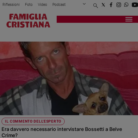
Riflessioni
Foto
Video
Podcast
Privacy Policy
Chi siamo
Contatti
Pubblicità
Attualità
Registrati
Redazione
Italia
BOSSETTI
Cronaca
Politica
Mondo
Economia
Legalità
e
giustizia
Sport
Interviste
Papa
IL COMMENTO DELL'ESPERTO
Papa
Era davvero necessario intervistare Bossetti a Belve
Crime?