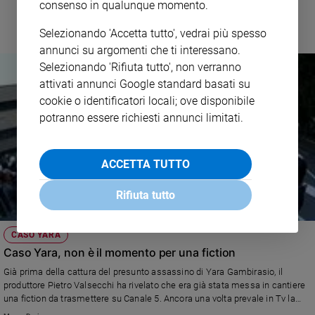
consenso in qualunque momento.
e
giovani
Selezionando 'Accetta tutto', vedrai più spesso
Adolescenza
annunci su argomenti che ti interessano.
Bioetica
Selezionando 'Rifiuta tutto', non verranno
attivati annunci Google standard basati su
cookie o identificatori locali; ove disponibile
potranno essere richiesti annunci limitati.
Vai
ACCETTA TUTTO
Riflessioni
Rifiuta tutto
Foto
CASO YARA
Video
Caso Yara, non è il momento per una fiction
Già prima della cattura del presunto assassino di Yara Gambirasio, il
Podcast
produttore Pietro Valsecchi ha rivelato che era già stata messa in cantiere
una fiction da trasmettere su Canale 5. Ancora una volta prevale in Tv la
Privacy
logica dello scandalismo, del "battere il ferro finché è caldo", a scapito della