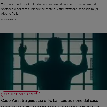
Chiesa
Temi e vicende così delicate non possono diventare un espediente di
Chiesa
spettacolo per fare audience né fonte di vittimizzazione secondaria (di
Alberto Pellai)
Fede
Alberto Pellai
e
spiritualità
Santi
Devozione
e
fede
Parola
del
giorno
Santo
del
giorno
Società
TRA FICTION E REALTÀ
e
Caso Yara, tra giustizia e Tv. La ricostruzione del caso
valori
La docuserie di Netflix riaccende, se mai si sono spenti, i riflettori su un