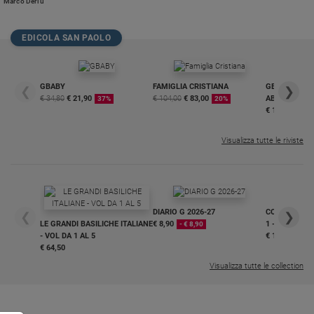
Marco Deriu
riflessione che richiede tempo.
Policy
EDICOLA SAN PAOLO
Chi
siamo
GBABY
FAMIGLIA CRISTIANA
GBABY DIGITA
❮
❯
€ 34,80
€ 21,90
€ 104,00
€ 83,00
ABBONAMEN
37%
20%
Contatti
€ 16,99
Visualizza tutte le riviste
Pubblicità
Registrati
DIARIO G 2026-27
COLLANA ARS
Redazione
❮
❯
LE GRANDI BASILICHE ITALIANE
€ 8,90
1 - 2
- € 8,90
- VOL DA 1 AL 5
€ 18,50
€ 64,50
Social
Visualizza tutte le collection