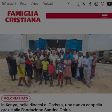
Riflessioni
Foto
Video
Podcast
Privacy Policy
Chi siamo
Contatti
Pubblicità
Attualità
Registrati
Redazione
Italia
CAPPELLA
Cronaca
Politica
Mondo
Economia
Legalità
e
giustizia
Sport
Interviste
Papa
VOLONTARIATO
Papa
In Kenya, nella diocesi di Garissa, una nuova cappella
grazie alla Fondazione Santina Onlus