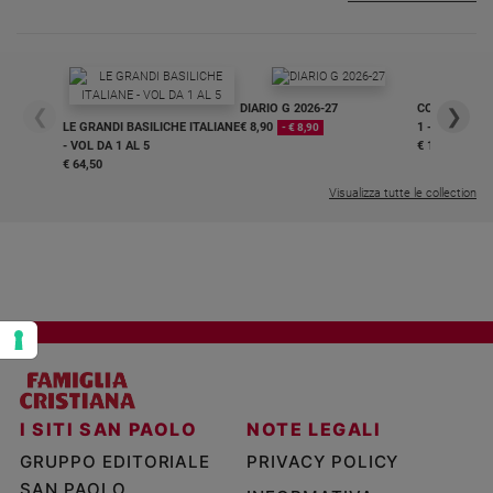
Policy
Chi
DIARIO G 2026-27
COLLANA ARS
❮
❯
siamo
LE GRANDI BASILICHE ITALIANE
€ 8,90
1 - 2
- € 8,90
- VOL DA 1 AL 5
€ 18,50
€ 64,50
Contatti
Visualizza tutte le collection
Pubblicità
Registrati
Redazione
Social
I SITI SAN PAOLO
NOTE LEGALI
GRUPPO EDITORIALE
PRIVACY POLICY
SAN PAOLO