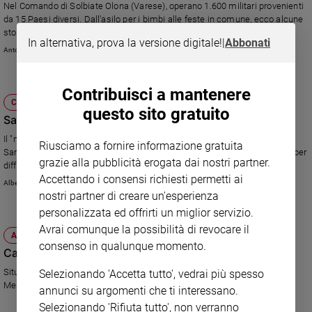
Nel Comando di Solbiate Olona (Varese), operano 1.600 militari provenienti
Sanremo
da 15 Paesi diversi. Dall'asilo per i bimbi alle feste in comune, ecco alcune
storie di ordinaria integrazione.
2026
In alternativa, prova la versione digitale!
|
Abbonati
Cinema,
Antonio Sanfrancesco
Tv
e
Contribuisci a mantenere
streaming
CHIESA
questo sito gratuito
Libri
Santa Marta ore 7: parla il Papa
Musica
Il "mini-magistero" di papa Francesco si svolge puntuale ogni mattina a
Riusciamo a fornire informazione gratuita
Arte
Santa Marta. Ma è un appuntamento per pochi. Perché non usare il web per
grazie alla pubblicità erogata dai nostri partner.
diffonderlo in diretta al mondo?
Accettando i consensi richiesti permetti ai
Famiglia
Alberto Bobbio
ed
nostri partner di creare un'esperienza
educazione
personalizzata ed offrirti un miglior servizio.
Genitori
Avrai comunque la possibilità di revocare il
ATTUALITÀ
e
consenso in qualunque momento.
Cappella del Rosario, scrigno di simboli
figli
Situata nella Chiesa dei santi Filippo e Giacomo a Naso, in provincia di
Selezionando 'Accetta tutto', vedrai più spesso
Nonni
Messina, è stata oggetto di un accurato restauro. Una visita guidata.
annunci su argomenti che ti interessano.
Coppia
Selezionando 'Rifiuta tutto', non verranno
Scuola