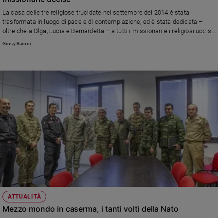
Ambiente
La casa delle tre religiose trucidate nel settembre del 2014 è stata
e
trasformata in luogo di pace e di contemplazione, ed è stata dedicata –
Creato
oltre che a Olga, Lucia e Bernardetta – a tutti i missionari e i religiosi uccisi
Volontariato
in Burundi.
Giusy Baioni
Diritti
Aziende
di
valore
Caso
della
settimana
Migranti
Diversità
e
inclusione
Costume
ATTUALITÀ
Cultura
e
Mezzo mondo in caserma, i tanti volti della Nato
spettacoli