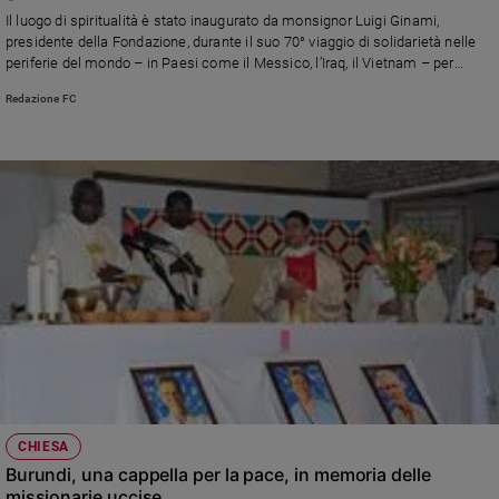
Chiesa
Il luogo di spiritualità è stato inaugurato da monsignor Luigi Ginami,
Chiesa
presidente della Fondazione, durante il suo 70° viaggio di solidarietà nelle
periferie del mondo – in Paesi come il Messico, l’Iraq, il Vietnam – per
realizzare progetti per i per i più poveri, gli emarginati, i bambini, le vittime di
Fede
Redazione FC
violenza
e
spiritualità
Santi
Devozione
e
fede
Parola
del
giorno
Santo
del
giorno
Società
CHIESA
e
Burundi, una cappella per la pace, in memoria delle
valori
missionarie uccise