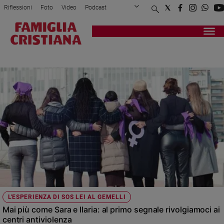
Riflessioni
Foto
Video
Podcast
Privacy Policy
Chi siamo
Contatti
Pubblicità
Attualità
Registrati
Redazione
Italia
CENTRI ANTIVIOLENZA
Cronaca
Politica
Mondo
Economia
Legalità
e
giustizia
Sport
Interviste
Papa
L'ESPERIENZA DI SOS LEI AL GEMELLI
Papa
Mai più come Sara e Ilaria: al primo segnale rivolgiamoci ai
centri antiviolenza