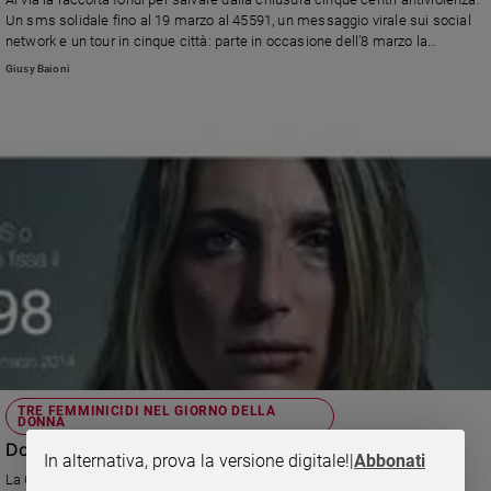
Ambiente
Un sms solidale fino al 19 marzo al 45591, un messaggio virale sui social
e
network e un tour in cinque città: parte in occasione dell’8 marzo la
Creato
campagna di Fondazione Pangea.
Giusy Baioni
Volontariato
Diritti
Aziende
di
valore
Caso
della
settimana
Migranti
Diversità
e
inclusione
Costume
TRE FEMMINICIDI NEL GIORNO DELLA
DONNA
Cultura
Doppia Difesa: «Devi solo dire basta»
In alternativa, prova la versione digitale!
|
Abbonati
e
La Onlus nata per iniziativa di Michelle Hunziker e Giulia Bongiorno ha
spettacoli