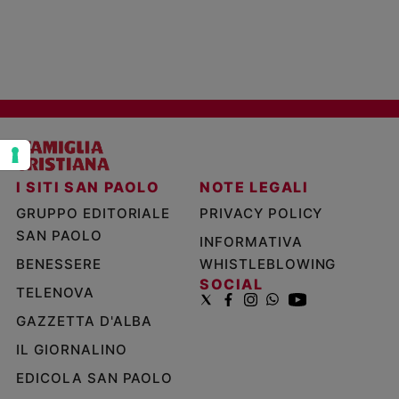
Policy
Chi
siamo
Contatti
Pubblicità
I SITI SAN PAOLO
NOTE LEGALI
GRUPPO EDITORIALE
PRIVACY POLICY
Registrati
SAN PAOLO
INFORMATIVA
BENESSERE
WHISTLEBLOWING
Redazione
SOCIAL
TELENOVA
GAZZETTA D'ALBA
Social
IL GIORNALINO
EDICOLA SAN PAOLO