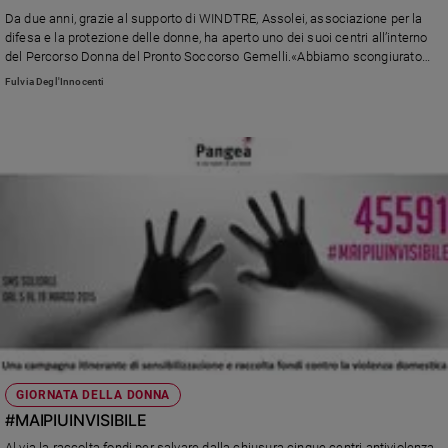
Chiesa
Da due anni, grazie al supporto di WINDTRE, Assolei, associazione per la
Chiesa
difesa e la protezione delle donne, ha aperto uno dei suoi centri all’interno
del Percorso Donna del Pronto Soccorso Gemelli.«Abbiamo scongiurato
una tragedia per 133 donne», dichiara la presidente Dalila Novelli,
Fede
Fulvia Degl'Innocenti
«intercettando i segnali di violenza e aiutandole legalmente e
e
spiritualità
psicologicamente. Come quella studentessa drogata e violentata che,
grazie al nostro supporto, ha portato a processo e condanna il suo
Santi
aggressore»
Devozione
e
fede
Parola
del
giorno
Santo
del
giorno
Società
GIORNATA DELLA DONNA
e
#MAIPIUINVISIBILE
valori
Al via la raccolta fondi per salvare dalla chiusura cinque centri antiviolenza.