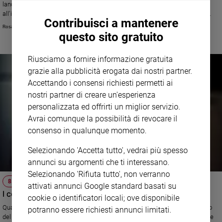
lanciato una campagna di solidarietà per contribuire (fino al 9 marzo)
Sanremo
all’impegno dell’associazione, che garantisce la tutela legale alle donne
Contribuisci a mantenere
2026
vittime di abusi o di violenze. Il numero solidale è 45598.
Rosanna Biffi
questo sito gratuito
Cinema,
Tv
e
Riusciamo a fornire informazione gratuita
streaming
grazie alla pubblicità erogata dai nostri partner.
Libri
Accettando i consensi richiesti permetti ai
Musica
nostri partner di creare un'esperienza
Arte
personalizzata ed offrirti un miglior servizio.
Avrai comunque la possibilità di revocare il
Famiglia
consenso in qualunque momento.
ed
educazione
Selezionando 'Accetta tutto', vedrai più spesso
Genitori
annunci su argomenti che ti interessano.
e
Selezionando 'Rifiuta tutto', non verranno
figli
8 MARZO
attivati annunci Google standard basati su
I costi sociali della violenza
Nonni
cookie o identificatori locali; ove disponibile
Coppia
Quattordici miliardi di euro. Questo, secondo lo studio di Intervita (il primo
potranno essere richiesti annunci limitati.
del genere), il “prezzo” pagato dalla società per le violenze e i soprusi sulle
Scuola