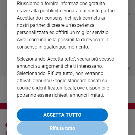
€ 16,99
Riusciamo a fornire informazione gratuita
Ambiente
grazie alla pubblicità erogata dai nostri partner.
e
Visualizza tutte le riviste
Creato
Accettando i consensi richiesti permetti ai
Volontariato
nostri partner di creare un'esperienza
personalizzata ed offrirti un miglior servizio.
Diritti
Avrai comunque la possibilità di revocare il
Aziende
DIARIO G 2026-27
COLLANA ARS
❮
❯
consenso in qualunque momento.
di
LE GRANDI BASILICHE ITALIANE
€ 8,90
1 - 2
- € 8,90
valore
- VOL DA 1 AL 5
€ 18,50
Selezionando 'Accetta tutto', vedrai più spesso
Caso
€ 64,50
annunci su argomenti che ti interessano.
della
Visualizza tutte le collection
Selezionando 'Rifiuta tutto', non verranno
settimana
attivati annunci Google standard basati su
Migranti
cookie o identificatori locali; ove disponibile
Diversità
potranno essere richiesti annunci limitati.
e
inclusione
Costume
ACCETTA TUTTO
Cultura
e
Rifiuta tutto
I SITI SAN PAOLO
NOTE LEGALI
spettacoli