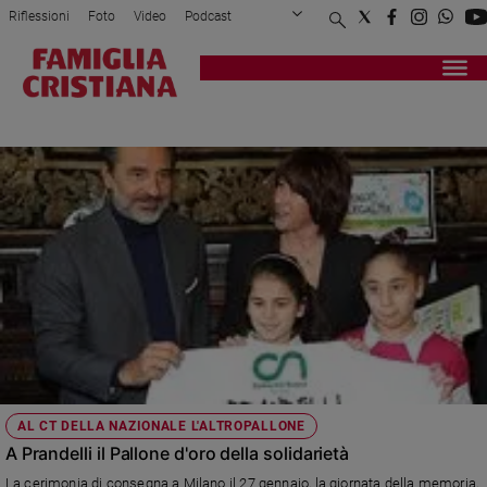
Riflessioni
Foto
Video
Podcast
Privacy Policy
Chi siamo
Contatti
Pubblicità
Attualità
Registrati
Redazione
Italia
CESARE PRANDELLI
Cronaca
Politica
Mondo
Economia
Legalità
e
giustizia
Sport
Interviste
Papa
AL CT DELLA NAZIONALE L'ALTROPALLONE
Papa
A Prandelli il Pallone d'oro della solidarietà
La cerimonia di consegna a Milano il 27 gennaio, la giornata della memoria,