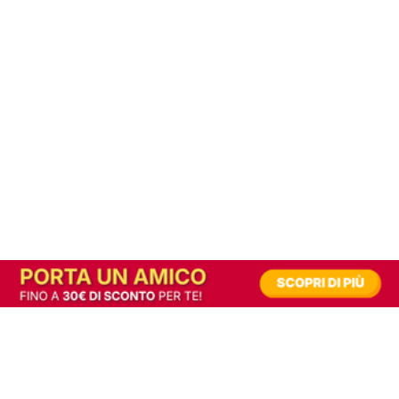
In alternativa, prova la versione digitale!
|
Abbonati
Contribuisci a mantenere questo sito gratuito
Riusciamo a fornire informazione gratuita grazie alla pubblicità erogata dai nostri
partner.
Accettando i consensi richiesti permetti ai nostri partner di creare un'esperienza