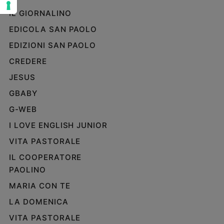
e
IL GIORNALINO
giovani
EDICOLA SAN PAOLO
Adolescenza
EDIZIONI SAN PAOLO
Bioetica
CREDERE
JESUS
Vai
GBABY
G-WEB
Riflessioni
I LOVE ENGLISH JUNIOR
VITA PASTORALE
Foto
IL COOPERATORE
PAOLINO
Video
MARIA CON TE
Podcast
LA DOMENICA
VITA PASTORALE
Privacy