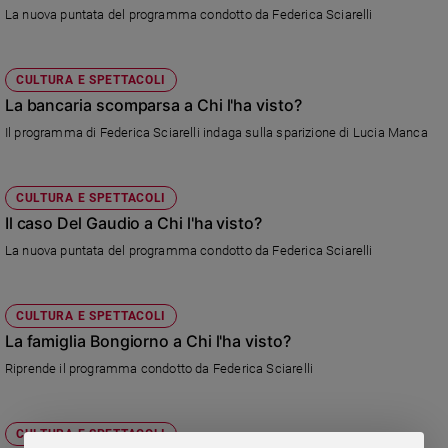
Chiesa
La nuova puntata del programma condotto da Federica Sciarelli
Chiesa
Fede
CULTURA E SPETTACOLI
e
La bancaria scomparsa a Chi l'ha visto?
spiritualità
Il programma di Federica Sciarelli indaga sulla sparizione di Lucia Manca
Santi
Devozione
e
CULTURA E SPETTACOLI
fede
Il caso Del Gaudio a Chi l'ha visto?
Parola
La nuova puntata del programma condotto da Federica Sciarelli
del
giorno
Santo
CULTURA E SPETTACOLI
del
La famiglia Bongiorno a Chi l'ha visto?
giorno
Riprende il programma condotto da Federica Sciarelli
Società
e
valori
CULTURA E SPETTACOLI