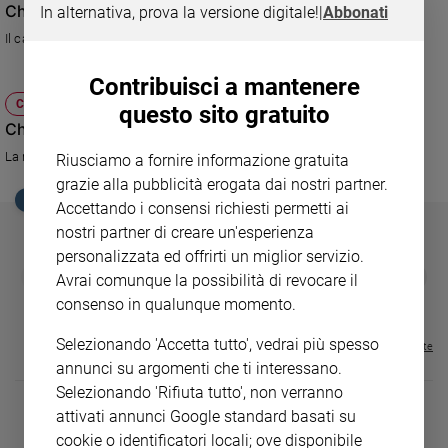
Chi l'ha visto?
In alternativa, prova la versione digitale!
|
Abbonati
Ambiente
e
Il caso di Nada Cella nel programma condotto da Federica Sciarelli
Creato
Volontariato
Contribuisci a mantenere
CULTURA E SPETTACOLI
Diritti
questo sito gratuito
Chi l'ha visto?
Aziende
di
La nuova puntata del programma condotto da Federica Sciarelli
Riusciamo a fornire informazione gratuita
valore
grazie alla pubblicità erogata dai nostri partner.
EDICOLA SAN PAOLO
Caso
Accettando i consensi richiesti permetti ai
della
nostri partner di creare un'esperienza
settimana
personalizzata ed offrirti un miglior servizio.
Migranti
GBABY
FAMIGLIA CRISTIANA
GBABY DIGITA
❮
❯
Avrai comunque la possibilità di revocare il
€ 34,80
€ 21,90
€ 104,00
€ 83,00
ABBONAMEN
37%
20%
Diversità
consenso in qualunque momento.
€ 16,99
e
inclusione
Selezionando 'Accetta tutto', vedrai più spesso
Visualizza tutte le riviste
Costume
annunci su argomenti che ti interessano.
Selezionando 'Rifiuta tutto', non verranno
Cultura
attivati annunci Google standard basati su
e
cookie o identificatori locali; ove disponibile
spettacoli