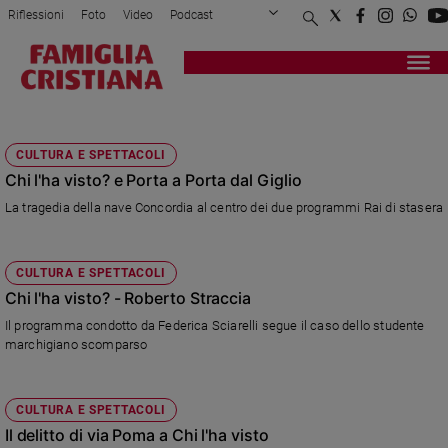
Riflessioni
Foto
Video
Podcast
Privacy Policy
Chi siamo
Contatti
Pubblicità
Attualità
Registrati
Redazione
Italia
CHI L'HA VISTO
Cronaca
CULTURA E SPETTACOLI
Politica
Chi l'ha visto? e Porta a Porta dal Giglio
Mondo
La tragedia della nave Concordia al centro dei due programmi Rai di stasera
Economia
Legalità
e
CULTURA E SPETTACOLI
giustizia
Chi l'ha visto? - Roberto Straccia
Sport
Il programma condotto da Federica Sciarelli segue il caso dello studente
Interviste
marchigiano scomparso
Papa
Papa
CULTURA E SPETTACOLI
Il delitto di via Poma a Chi l'ha visto