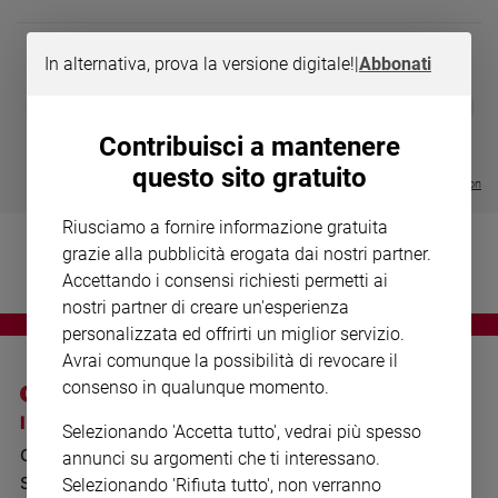
Chiesa
Chiesa
In alternativa, prova la versione digitale!
|
Abbonati
Fede
DIARIO G 2026-27
COLLANA ARS
❮
❯
e
LE GRANDI BASILICHE ITALIANE
€ 8,90
1 - 2
- € 8,90
spiritualità
- VOL DA 1 AL 5
€ 18,50
Contribuisci a mantenere
€ 64,50
Santi
questo sito gratuito
Visualizza tutte le collection
Devozione
e
Riusciamo a fornire informazione gratuita
fede
grazie alla pubblicità erogata dai nostri partner.
Parola
Accettando i consensi richiesti permetti ai
del
nostri partner di creare un'esperienza
giorno
personalizzata ed offrirti un miglior servizio.
Santo
Avrai comunque la possibilità di revocare il
del
consenso in qualunque momento.
giorno
I SITI SAN PAOLO
NOTE LEGALI
Selezionando 'Accetta tutto', vedrai più spesso
Società
GRUPPO EDITORIALE
PRIVACY POLICY
e
annunci su argomenti che ti interessano.
valori
SAN PAOLO
Selezionando 'Rifiuta tutto', non verranno
INFORMATIVA