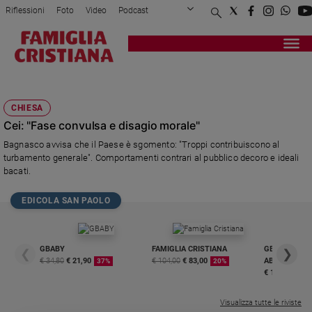
Riflessioni
Foto
Video
Podcast
Privacy Policy
Chi siamo
Contatti
Pubblicità
Attualità
Registrati
Redazione
Italia
CHIARIRE
Cronaca
CHIESA
Politica
Cei: "Fase convulsa e disagio morale"
Mondo
Bagnasco avvisa che il Paese è sgomento: "Troppi contribuiscono al
Economia
turbamento generale". Comportamenti contrari al pubblico decoro e ideali
Legalità
bacati.
e
giustizia
EDICOLA SAN PAOLO
Sport
Interviste
GBABY
FAMIGLIA CRISTIANA
GBABY DIGITA
❮
❯
Papa
€ 34,80
€ 21,90
€ 104,00
€ 83,00
ABBONAMEN
37%
20%
€ 16,99
Papa
Visualizza tutte le riviste