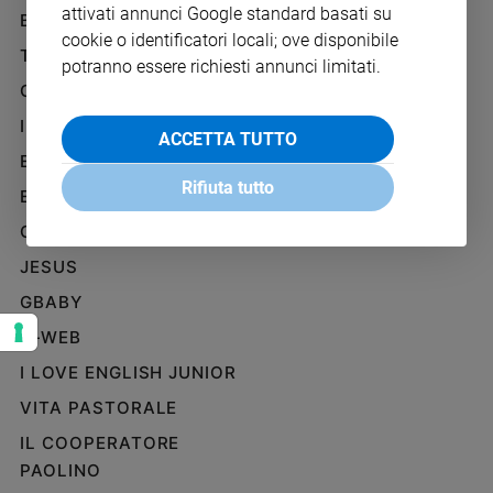
attivati annunci Google standard basati su
Ambiente
BENESSERE
WHISTLEBLOWING
e
cookie o identificatori locali; ove disponibile
SOCIAL
TELENOVA
Creato
potranno essere richiesti annunci limitati.
Volontariato
GAZZETTA D'ALBA
Diritti
IL GIORNALINO
ACCETTA TUTTO
Aziende
EDICOLA SAN PAOLO
di
Rifiuta tutto
valore
EDIZIONI SAN PAOLO
Caso
CREDERE
della
JESUS
settimana
Migranti
GBABY
Diversità
G-WEB
e
inclusione
I LOVE ENGLISH JUNIOR
Costume
VITA PASTORALE
IL COOPERATORE
Cultura
e
PAOLINO
spettacoli