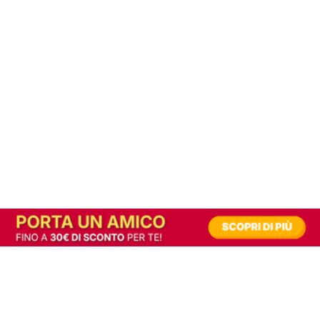
In alternativa, prova la versione digitale!
|
Abbonati
Contribuisci a mantenere questo sito gratuito
Riusciamo a fornire informazione gratuita grazie alla pubblicità erogata dai nostri
partner.
Accettando i consensi richiesti permetti ai nostri partner di creare un'esperienza