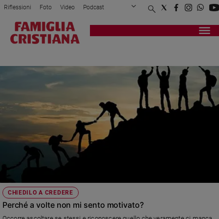
Riflessioni
Foto
Video
Podcast
Privacy Policy
Chi siamo
Contatti
Pubblicità
Attualità
Registrati
Redazione
Italia
CHIEDILO A CREDERE
Cronaca
Politica
Mondo
Economia
Legalità
e
giustizia
Sport
Interviste
Papa
CHIEDILO A CREDERE
Papa
Perché a volte non mi sento motivato?
Occorre ascoltare se stessi e riconoscere quello che veramente ci manca