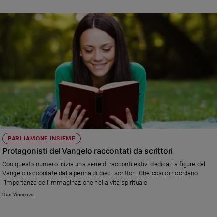
e
giovani
Adolescenza
Bioetica
Vai
Riflessioni
PARLIAMONE INSIEME
Foto
Protagonisti del Vangelo raccontati da scrittori
Video
Con questo numero inizia una serie di racconti estivi dedicati a figure del
Vangelo raccontate dalla penna di dieci scrittori. Che così ci ricordano
l’importanza dell’immaginazione nella vita spirituale
Podcast
Don Vincenzo
Privacy