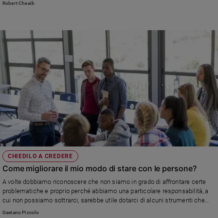
Robert Cheaib
Ambiente
e
Creato
Volontariato
Diritti
Aziende
di
valore
Caso
della
settimana
Migranti
Diversità
e
CHIEDILO A CREDERE
inclusione
Come migliorare il mio modo di stare con le persone?
Costume
A volte dobbiamo riconoscere che non siamo in grado di affrontare certe
problematiche e proprio perché abbiamo una particolare responsabilità, a
Cultura
cui non possiamo sottrarci, sarebbe utile dotarci di alcuni strumenti che
e
hanno lo scopo di aiutare innanzitutto noi stessi a conoscerci e a entrare in
Gaetano Piccolo
spettacoli