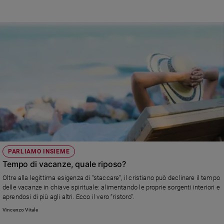
contatto con quello che si muove in noi.
Sanremo
2026
Cinema,
Tv
e
streaming
Libri
Musica
Arte
Famiglia
ed
educazione
PARLIAMO INSIEME
Genitori
Tempo di vacanze, quale riposo?
e
Oltre alla legittima esigenza di “staccare”, il cristiano può declinare il tempo
figli
delle vacanze in chiave spirituale: alimentando le proprie sorgenti interiori e
Nonni
aprendosi di più agli altri. Ecco il vero “ristoro”.
Coppia
Vincenzo Vitale
Scuola