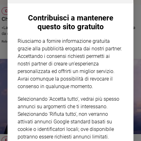
CHIEDILO A CREDERE
Contribuisci a mantenere
Chiamati a entrare nella preghiera di Dio!
questo sito gratuito
«La Trinità: ecco il nostro restare, la nostra dimora, la nostra casa paterna
da cui non allontanarci mai»
Riusciamo a fornire informazione gratuita
Robert Cheaib
grazie alla pubblicità erogata dai nostri partner.
Accettando i consensi richiesti permetti ai
nostri partner di creare un'esperienza
personalizzata ed offrirti un miglior servizio.
Avrai comunque la possibilità di revocare il
consenso in qualunque momento.
Selezionando 'Accetta tutto', vedrai più spesso
annunci su argomenti che ti interessano.
Selezionando 'Rifiuta tutto', non verranno
attivati annunci Google standard basati su
cookie o identificatori locali; ove disponibile
potranno essere richiesti annunci limitati.
FEDE E SPIRITUALITÀ