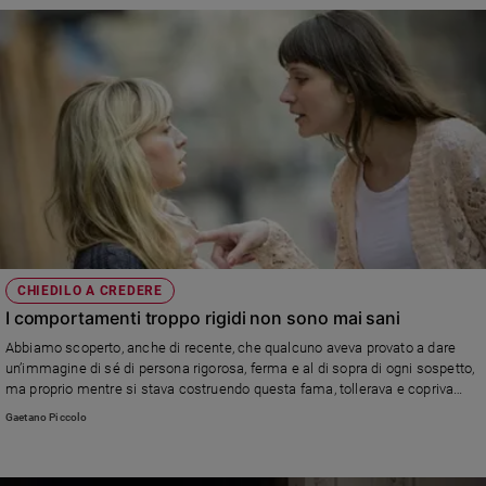
Policy
Chi
siamo
Contatti
Pubblicità
Registrati
CHIEDILO A CREDERE
I comportamenti troppo rigidi non sono mai sani
Redazione
Abbiamo scoperto, anche di recente, che qualcuno aveva provato a dare
un’immagine di sé di persona rigorosa, ferma e al di sopra di ogni sospetto,
ma proprio mentre si stava costruendo questa fama, tollerava e copriva
Social
comportamenti particolarmente gravi. La rigidità è patologica, sia sul piano
Gaetano Piccolo
fisico che su quello spirituale e morale