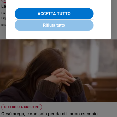
La preghiera di Dio
ACCETTA TUTTO
La vita di Dio è costituita dal dialogo d’amore permanente tra il Padre e il
Figlio nello Spirito Santo. Leggi la riflessione del teologo
Rifiuta tutto
Robert Cheaib
CHIEDILO A CREDERE
Gesù prega, e non solo per darci il buon esempio