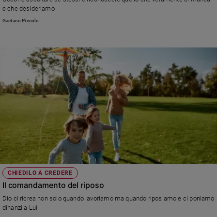
Chiesa
e che desideriamo
Chiesa
Gaetano Piccolo
Fede
e
spiritualità
Santi
Devozione
e
fede
Parola
del
giorno
Santo
del
giorno
CHIEDILO A CREDERE
Il comandamento del riposo
Società
e
Dio ci ricrea non solo quando lavoriamo ma quando riposiamo e ci poniamo
valori
dinanzi a Lui