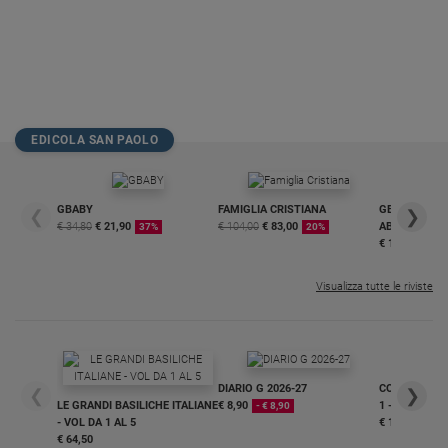
EDICOLA SAN PAOLO
GBABY
FAMIGLIA CRISTIANA
GBABY DIGITA
❮
❯
€ 34,80
€ 21,90
€ 104,00
€ 83,00
ABBONAMEN
37%
20%
€ 16,99
Visualizza tutte le riviste
DIARIO G 2026-27
COLLANA ARS
❮
❯
LE GRANDI BASILICHE ITALIANE
€ 8,90
1 - 2
- € 8,90
- VOL DA 1 AL 5
€ 18,50
€ 64,50