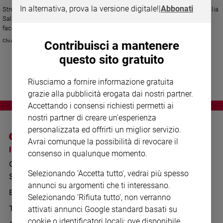
Chiesa
In alternativa, prova la versione digitale!
|
Abbonati
Stretti nell'abbraccio più desiderato. La foto iconica della giornalista Cecilia
Chiesa
Sala con il fidanzato Daniele Ranieri appena atterrata a Ciampino sta
facendo il giro del mondo
Fede
Chiara Pelizzoni
Contribuisci a mantenere
e
spiritualità
questo sito gratuito
Santi
Riusciamo a fornire informazione gratuita
Devozione
grazie alla pubblicità erogata dai nostri partner.
e
Accettando i consensi richiesti permetti ai
fede
nostri partner di creare un'esperienza
Parola
personalizzata ed offrirti un miglior servizio.
del
giorno
Avrai comunque la possibilità di revocare il
I SITI SAN PAOLO
NOTE LEGALI
consenso in qualunque momento.
Santo
GRUPPO EDITORIALE
PRIVACY POLICY
del
Selezionando 'Accetta tutto', vedrai più spesso
giorno
SAN PAOLO
INFORMATIVA
annunci su argomenti che ti interessano.
BENESSERE
WHISTLEBLOWING
Società
Selezionando 'Rifiuta tutto', non verranno
SOCIAL
e
TELENOVA
attivati annunci Google standard basati su
valori
cookie o identificatori locali; ove disponibile