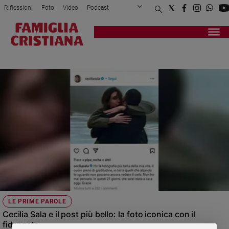
Riflessioni
Foto
Video
Podcast
Privacy Policy
Chi siamo
Contatti
Pubblicità
Attualità
Registrati
Redazione
Italia
CIAMPINO
Cronaca
Politica
Mondo
Economia
Legalità
e
giustizia
Sport
Interviste
Papa
LE PRIME PAROLE
Papa
Cecilia Sala e il post più bello: la foto iconica con il
fidanzato