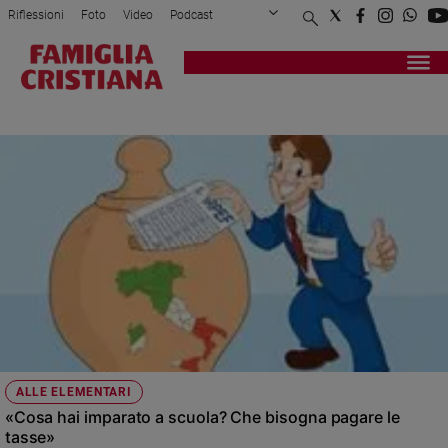
Riflessioni
Foto
Video
Podcast
Privacy Policy
Chi siamo
Contatti
Pubblicità
Attualità
Registrati
Redazione
Italia
COMMERCIALISTI
Cronaca
Politica
Mondo
Economia
Legalità
e
giustizia
Sport
Interviste
Papa
ALLE ELEMENTARI
Papa
«Cosa hai imparato a scuola? Che bisogna pagare le
tasse»