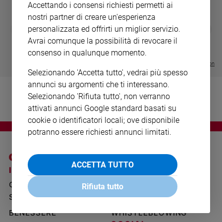
Accettando i consensi richiesti permetti ai
Ambiente
nostri partner di creare un'esperienza
e
DIARIO G 2026-27
COLLANA ARS
Creato
❮
❯
personalizzata ed offrirti un miglior servizio.
LE GRANDI BASILICHE ITALIANE
€ 8,90
1 - 2
- € 8,90
Avrai comunque la possibilità di revocare il
Volontariato
- VOL DA 1 AL 5
€ 18,50
€ 64,50
consenso in qualunque momento.
Diritti
Visualizza tutte le collection
Aziende
Selezionando 'Accetta tutto', vedrai più spesso
di
annunci su argomenti che ti interessano.
valore
Selezionando 'Rifiuta tutto', non verranno
Caso
attivati annunci Google standard basati su
della
cookie o identificatori locali; ove disponibile
settimana
potranno essere richiesti annunci limitati.
Migranti
Diversità
e
ACCETTA TUTTO
inclusione
I SITI SAN PAOLO
NOTE LEGALI
Costume
GRUPPO EDITORIALE
PRIVACY POLICY
Rifiuta tutto
SAN PAOLO
INFORMATIVA
Cultura
e
BENESSERE
WHISTLEBLOWING
spettacoli