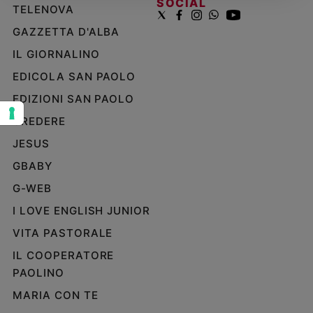
SOCIAL
TELENOVA
Sanremo
GAZZETTA D'ALBA
2026
Cinema,
IL GIORNALINO
Tv
EDICOLA SAN PAOLO
e
streaming
EDIZIONI SAN PAOLO
Libri
CREDERE
Musica
JESUS
Arte
GBABY
Famiglia
G-WEB
ed
educazione
I LOVE ENGLISH JUNIOR
Genitori
VITA PASTORALE
e
IL COOPERATORE
figli
PAOLINO
Nonni
Coppia
MARIA CON TE
Scuola