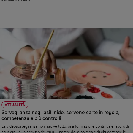
Chiesa
Chiesa
Fede
e
spiritualità
Santi
Devozione
e
fede
Parola
del
giorno
Santo
del
giorno
ATTUALITÀ
Sorveglianza negli asili nido: servono carte in regola,
Società
competenza e più controlli
e
La videosorveglianza non risolve tutto: sì a formazione continua e lavoro di
valori
squadra. In un servizio del 2016 il parere della politica e di chi gestisce le