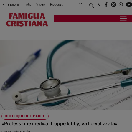
Riflessioni
Foto
Video
Podcast
Privacy Policy
Chi siamo
Contatti
Pubblicità
Attualità
Registrati
Redazione
Italia
COMPETENZA
Cronaca
Politica
Mondo
Economia
Legalità
e
giustizia
Sport
Interviste
Papa
COLLOQUI COL PADRE
Papa
«Professione medica: troppe lobby, va liberalizzata»
Don Antonio Rizzolo