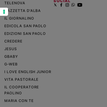
SOCIAL
TELENOVA
e
giovani
GAZZETTA D'ALBA
Adolescenza
IL GIORNALINO
Bioetica
EDICOLA SAN PAOLO
EDIZIONI SAN PAOLO
Vai
CREDERE
JESUS
GBABY
Riflessioni
G-WEB
Foto
I LOVE ENGLISH JUNIOR
VITA PASTORALE
Video
IL COOPERATORE
PAOLINO
Podcast
MARIA CON TE
Privacy