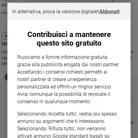
Ambiente
strutture
e
In alternativa, prova la versione digitale!
|
Abbonati
Fulvia Degl'Innocenti
Creato
Volontariato
Contribuisci a mantenere
Diritti
ATTUALITÀ
Aziende
questo sito gratuito
Un possibile identikit del volontario
di
Un’efficace analisi delle caratteristiche psicologiche del volontario, aiuta a
valore
Riusciamo a fornire informazione gratuita
capire come questo fenomeno possa costituirsi come una risorsa per sé,
Caso
oltre che per gli altri.
grazie alla pubblicità erogata dai nostri partner.
della
Accettando i consensi richiesti permetti ai
settimana
EDICOLA SAN PAOLO
nostri partner di creare un'esperienza
Migranti
personalizzata ed offrirti un miglior servizio.
Diversità
Avrai comunque la possibilità di revocare il
e
GBABY
FAMIGLIA CRISTIANA
GBABY DIGITA
❮
❯
consenso in qualunque momento.
inclusione
€ 34,80
€ 21,90
€ 104,00
€ 83,00
ABBONAMEN
37%
20%
€ 16,99
Costume
Selezionando 'Accetta tutto', vedrai più spesso
annunci su argomenti che ti interessano.
Visualizza tutte le riviste
Cultura
Selezionando 'Rifiuta tutto', non verranno
e
attivati annunci Google standard basati su
spettacoli