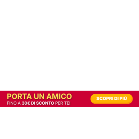
In alternativa, prova la versione digitale!
|
Abbonati
Contribuisci a mantenere questo sito gratuito
Riusciamo a fornire informazione gratuita grazie alla pubblicità erogata dai nostri
partner.
Accettando i consensi richiesti permetti ai nostri partner di creare un'esperienza