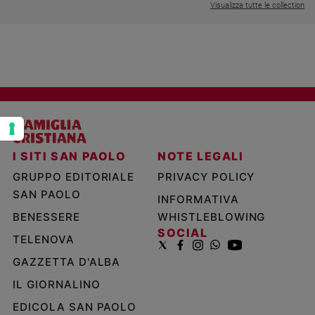
Visualizza tutte le collection
Policy
Chi
siamo
Contatti
Pubblicità
I SITI SAN PAOLO
NOTE LEGALI
GRUPPO EDITORIALE
PRIVACY POLICY
Registrati
SAN PAOLO
INFORMATIVA
Redazione
BENESSERE
WHISTLEBLOWING
SOCIAL
TELENOVA
Social
GAZZETTA D'ALBA
IL GIORNALINO
EDICOLA SAN PAOLO