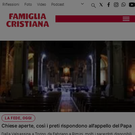
Riflessioni
Foto
Video
Podcast
Privacy Policy
Chi siamo
Contatti
Pubblicità
Attualità
Registrati
Redazione
Italia
CONFESSIONI
Cronaca
Politica
Mondo
Economia
Legalità
e
giustizia
Sport
Interviste
Papa
LA FEDE, OGGI
Papa
Chiese aperte, così i preti rispondono all'appello del Papa
Dalla Valsassina a Torino, da Fabriano a Rimini, molti i sacerdoti disponibili