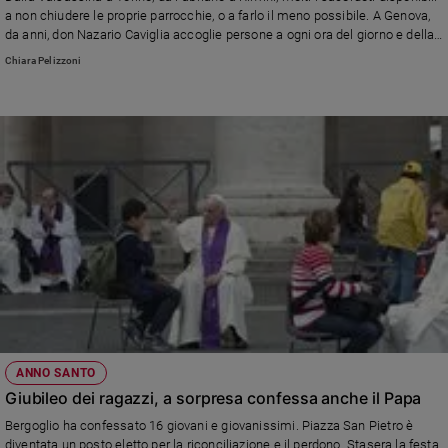
Chiesa
a non chiudere le proprie parrocchie, o a farlo il meno possibile. A Genova,
Chiesa
da anni, don Nazario Caviglia accoglie persone a ogni ora del giorno e della
notte. A Palermo, nella parrocchia d'origine di don Puglisi, dal 2013 c'è
Chiara Pelizzoni
l'adorazione eucaristica perpetua. Un'inchiesta dell'agenzia Sir.
Fede
e
spiritualità
Santi
Devozione
e
fede
Parola
del
giorno
Santo
del
giorno
ANNO SANTO
Società
Giubileo dei ragazzi, a sorpresa confessa anche il Papa
e
Bergoglio ha confessato 16 giovani e giovanissimi. Piazza San Pietro è
valori
diventata un posto eletto per la riconciliazione e il perdono. Stasera la festa