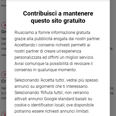
Burundi, Vietnam e Corea del Sud. La cerimonia del 10 febbraio, Mercoledì
Annachiara Valle
Sanremo
delle Ceneri.
Contribuisci a mantenere
2026
Cinema,
questo sito gratuito
Tv
ATTUALITÀ
e
Gmg, in coda per confessarsi
Riusciamo a fornire informazione gratuita
streaming
grazie alla pubblicità erogata dai nostri partner.
Nell'incantevole Quinta de Boa Vista sono stati montati cinquanta
Libri
confessionali costruiti appositamente con il profilo del Corcovado. Per
Accettando i consensi richiesti permetti ai
vivere il sacramento della riconciliazione si mette disciplinatamente in fila.
Musica
nostri partner di creare un'esperienza
Siamo entrati nel Parco del perdono. Sette le lingue parlate. Mercoledì e
Arte
Alberto Chiara
personalizzata ed offrirti un miglior servizio.
giovedì il maltempo non ha bloccato il flusso dei penitenti.
Avrai comunque la possibilità di revocare il
Famiglia
consenso in qualunque momento.
ed
CHIESA
educazione
Selezionando 'Accetta tutto', vedrai più spesso
Cristo al centro, il cuore della Gmg
Genitori
annunci su argomenti che ti interessano.
Nel Parque del Retiro ci si confessa e si adora il Santissimo. Lì, nel silenzio,
e
Selezionando 'Rifiuta tutto', non verranno
si crea quel rapporto personale con Dio che permette di animare la società
figli
con il cuore nuovo.
attivati annunci Google standard basati su
Nonni
cookie o identificatori locali; ove disponibile
Coppia
potranno essere richiesti annunci limitati.
Scuola
CHIESA