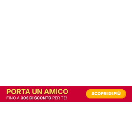
In alternativa, prova la versione digitale!
|
Abbonati
Contribuisci a mantenere questo sito gratuito
Riusciamo a fornire informazione gratuita grazie alla pubblicità erogata dai nostri
partner.
Accettando i consensi richiesti permetti ai nostri partner di creare un'esperienza