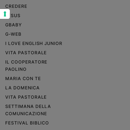
CREDERE
Sanremo
2026
JESUS
Cinema,
GBABY
Tv
e
G-WEB
streaming
I LOVE ENGLISH JUNIOR
Libri
VITA PASTORALE
Musica
IL COOPERATORE
Arte
PAOLINO
Famiglia
MARIA CON TE
ed
educazione
LA DOMENICA
Genitori
VITA PASTORALE
e
SETTIMANA DELLA
figli
COMUNICAZIONE
Nonni
Coppia
FESTIVAL BIBLICO
Scuola