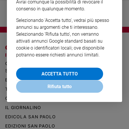
Avrai comunque la possibilità di revocare il
Ambiente
consenso in qualunque momento.
e
Creato
Selezionando 'Accetta tutto', vedrai più spesso
Volontariato
annunci su argomenti che ti interessano.
Diritti
Selezionando 'Rifiuta tutto', non verranno
Aziende
attivati annunci Google standard basati su
di
cookie o identificatori locali; ove disponibile
valore
potranno essere richiesti annunci limitati.
I SITI SAN PAOLO
NOTE LEGALI
Caso
GRUPPO EDITORIALE
PRIVACY POLICY
della
settimana
SAN PAOLO
INFORMATIVA
ACCETTA TUTTO
Migranti
BENESSERE
WHISTLEBLOWING
Diversità
SOCIAL
Rifiuta tutto
TELENOVA
e
inclusione
GAZZETTA D'ALBA
Costume
IL GIORNALINO
EDICOLA SAN PAOLO
Cultura
e
EDIZIONI SAN PAOLO
spettacoli