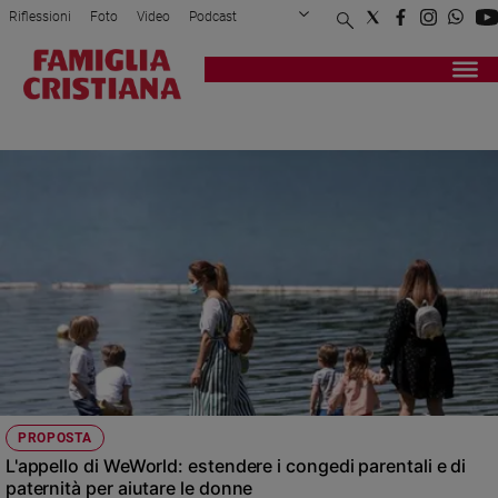
Riflessioni
Foto
Video
Podcast
Privacy Policy
Chi siamo
Contatti
Pubblicità
Attualità
Registrati
Redazione
Italia
CONGEDI PARENTALI E DI PATERNITÀ
Cronaca
Politica
Mondo
Economia
Legalità
e
giustizia
Sport
Interviste
Papa
PROPOSTA
Papa
L'appello di WeWorld: estendere i congedi parentali e di
paternità per aiutare le donne