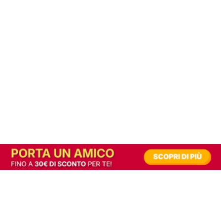
In alternativa, prova la versione digitale!
|
Abbonati
Contribuisci a mantenere questo sito gratuito
Riusciamo a fornire informazione gratuita grazie alla pubblicità erogata dai nostri
partner.
Accettando i consensi richiesti permetti ai nostri partner di creare un'esperienza