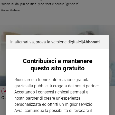
Ambiente
sostituiti dal più politically correct e neutro “genitore”.
e
Renata Maderna
Creato
Volontariato
Diritti
Aziende
di
In alternativa, prova la versione digitale!
|
Abbonati
valore
Caso
della
Contribuisci a mantenere
settimana
questo sito gratuito
Migranti
Diversità
Riusciamo a fornire informazione gratuita
e
grazie alla pubblicità erogata dai nostri partner.
inclusione
ATTUALITÀ
Accettando i consensi richiesti permetti ai
Costume
Quando il figlio è omosessuale
nostri partner di creare un'esperienza
personalizzata ed offrirti un miglior servizio.
Cultura
e
Avrai comunque la possibilità di revocare il
spettacoli