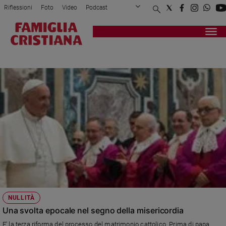
Riflessioni
Foto
Video
Podcast
Privacy Policy
Chi siamo
Contatti
Pubblicità
Attualità
Registrati
Redazione
Italia
COPPIE OMOSESSUALI
Cronaca
Politica
Mondo
Economia
Legalità
e
giustizia
Sport
Interviste
Papa
NULLITÀ
Papa
Una svolta epocale nel segno della misericordia
E' la terza riforma del processo del matrimonio cattolico. Prima di papa