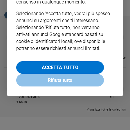
consenso in qualunque momento.
Sanremo
Selezionando 'Accetta tutto', vedrai più spesso
2026
EDICOLA SAN PAOLO
annunci su argomenti che ti interessano.
Cinema,
Selezionando 'Rifiuta tutto', non verranno
Tv
e
attivati annunci Google standard basati su
GBABY
FAMIGLIA CRISTIANA
GBABY DIGITA
❮
❯
streaming
€ 34,80
€ 21,90
€ 104,00
€ 83,00
ABBONAMEN
37%
20%
cookie o identificatori locali; ove disponibile
€ 16,99
Libri
potranno essere richiesti annunci limitati.
Musica
Visualizza tutte le riviste
Arte
ACCETTA TUTTO
Famiglia
ed
Rifiuta tutto
educazione
DIARIO G 2026-27
COLLANA ARS
❮
❯
LE GRANDI BASILICHE ITALIANE
€ 8,90
1 - 2
- € 8,90
Genitori
- VOL DA 1 AL 5
€ 18,50
e
€ 64,50
figli
Visualizza tutte le collection
Nonni
Coppia
Scuola