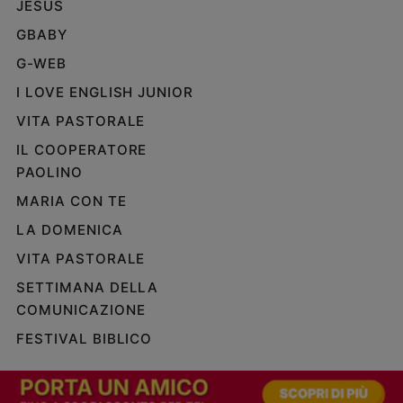
JESUS
Policy
GBABY
G-WEB
Chi
I LOVE ENGLISH JUNIOR
siamo
VITA PASTORALE
Contatti
IL COOPERATORE
PAOLINO
Pubblicità
MARIA CON TE
LA DOMENICA
Registrati
VITA PASTORALE
Redazione
SETTIMANA DELLA
COMUNICAZIONE
Social
FESTIVAL BIBLICO