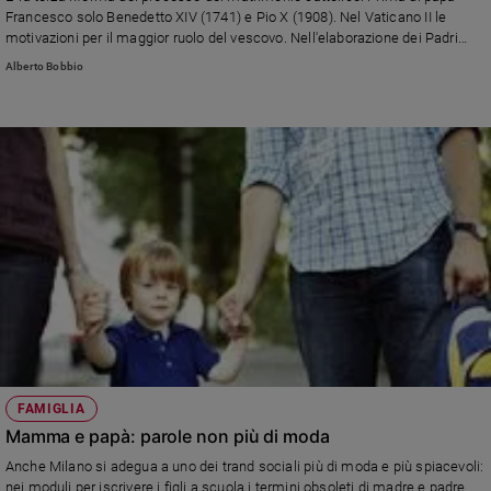
Chiesa
Francesco solo Benedetto XIV (1741) e Pio X (1908). Nel Vaticano II le
Chiesa
motivazioni per il maggior ruolo del vescovo. Nell'elaborazione dei Padri
della Chiesa il principio di "misericordia pastorale". Una serie di decisioni
Alberto Bobbio
che orienta il dibattito del prossimo Sinodo sulla famiglia. Ma non sarà
Fede
facile.
e
spiritualità
Santi
Devozione
e
fede
Parola
del
giorno
Santo
del
giorno
FAMIGLIA
Società
Mamma e papà: parole non più di moda
e
Anche Milano si adegua a uno dei trand sociali più di moda e più spiacevoli:
valori
nei moduli per iscrivere i figli a scuola i termini obsoleti di madre e padre