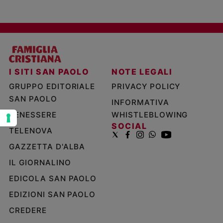
e
giovani
Adolescenza
Bioetica
I SITI SAN PAOLO
NOTE LEGALI
Vai
GRUPPO EDITORIALE
PRIVACY POLICY
SAN PAOLO
INFORMATIVA
BENESSERE
WHISTLEBLOWING
Riflessioni
SOCIAL
TELENOVA
Foto
GAZZETTA D'ALBA
IL GIORNALINO
Video
EDICOLA SAN PAOLO
Podcast
EDIZIONI SAN PAOLO
CREDERE
Privacy