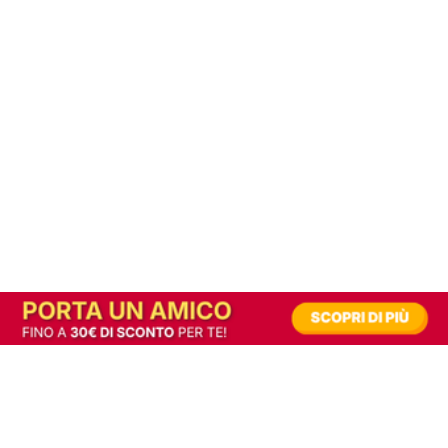
In alternativa, prova la versione digitale!
|
Abbonati
Contribuisci a mantenere questo sito gratuito
Riusciamo a fornire informazione gratuita grazie alla pubblicità erogata dai nostri
partner.
Accettando i consensi richiesti permetti ai nostri partner di creare un'esperienza