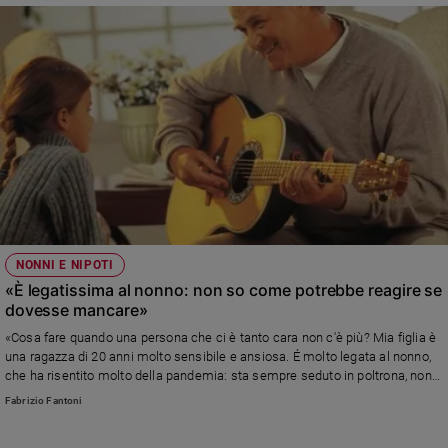
NONNI E NIPOTI
«È legatissima al nonno: non so come potrebbe reagire se
dovesse mancare»
«Cosa fare quando una persona che ci è tanto cara non c'è più? Mia figlia è
una ragazza di 20 anni molto sensibile e ansiosa. É molto legata al nonno,
che ha risentito molto della pandemia: sta sempre seduto in poltrona, non
esce mai... non è più quello di un tempo. Temo la reazione di mia figlia se
Fabrizio Fantoni
lui dovesse venire a mancare, e non vuole parlarne...»