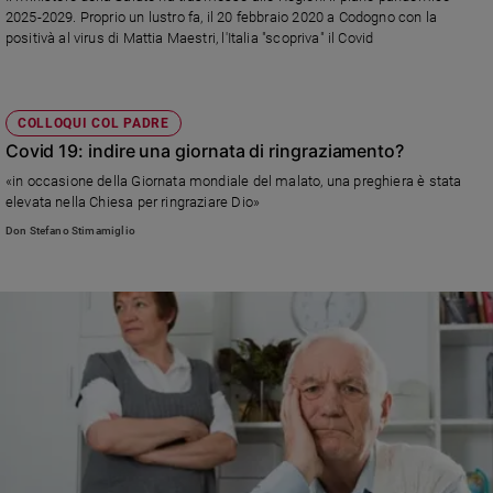
Chiesa
2025-2029. Proprio un lustro fa, il 20 febbraio 2020 a Codogno con la
Chiesa
positivà al virus di Mattia Maestri, l'Italia "scopriva" il Covid
Fede
e
spiritualità
COLLOQUI COL PADRE
Covid 19: indire una giornata di ringraziamento?
Santi
«in occasione della Giornata mondiale del malato, una preghiera è stata
Devozione
elevata nella Chiesa per ringraziare Dio»
e
Don Stefano Stimamiglio
fede
Parola
del
giorno
Santo
del
giorno
Società
e
valori