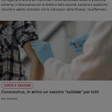
estreme, in dissonanza con le direttive delle autorità sanitarie e pubbliche
nonché in aperto contrasto con le indicazioni della Chiesa», ha affermato
monsignor Marcianò: «si tratta di pareri espressi e divulgati anche da
uomini di Chiesa i quali, peraltro, se ne avvalgono per strumentalizzare
campagne denigratorie contro papa Francesco, creando agitazione e non
poca confusione. Voglio tranquillizzare le vostrre coscienze. Da militari e da
cittadini continuate a farvi guidare da un senso di grande responsabilità»
COVID E VACCINI
Coronavirus, in arrivo un vaccino "solidale" per tutti
Don Vincenzo