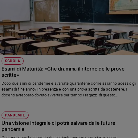
SCUOLA
Esami di Maturità: «Che dramma il ritorno delle prove
scritte»
Dopo due anni di pandemie e svariate quarantene come saranno adesso gli
esami di fine anno? In presenza e con una prova scritta da sostenere. I
docenti avrebbero dovuto avvertire per tempo i ragazzi di questo
cambiamento o è un modo per tornare, quasi, alla normalità?
PANDEMIE
Una visione integrale ci potrà salvare dalle future
pandemie
Due anni dopo la scoperta del paziente numero uno, siamo come