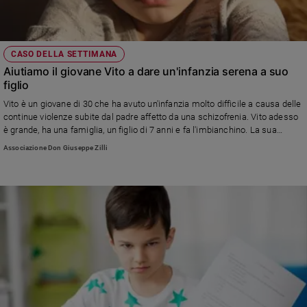
e
giovani
Adolescenza
CASO DELLA SETTIMANA
Bioetica
Aiutiamo il giovane Vito a dare un'infanzia serena a suo
figlio
Vito è un giovane di 30 che ha avuto un'infanzia molto difficile a causa delle
Vai
continue violenze subite dal padre affetto da una schizofrenia. Vito adesso
è grande, ha una famiglia, un figlio di 7 anni e fa l'imbianchino. La sua
piccola impresa è andata in crisi a causa del Covid ma Vito non si ferma
Associazione Don Giuseppe Zilli
perché non vuole fare passare al suo bambino la stessa infanzia che ha
Riflessioni
avuto lui...
Foto
Video
Podcast
Privacy