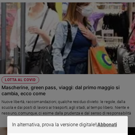
LOTTA AL COVID
Mascherine, green pass, viaggi: dal primo maggio si
cambia, ecco come
Nuove libertà, raccomandazioni, qualche residuo divieto: le regole, dalla
scuola e dai posti di lavoro ai trasporti, agli stadi, al tempo libero. Niente e
nessuno, comunque, ci esime dalla prudenza e dal senso di responsabilità
In alternativa, prova la versione digitale!
|
Abbonati