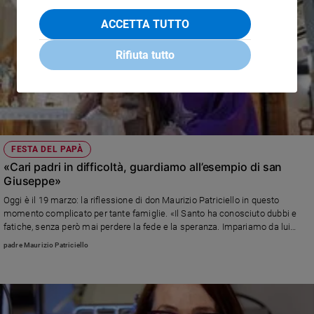
ACCETTA TUTTO
Rifiuta tutto
FESTA DEL PAPÀ
«Cari padri in difficoltà, guardiamo all’esempio di san
Giuseppe»
Oggi è il 19 marzo: la riflessione di don Maurizio Patriciello in questo
momento complicato per tante famiglie. «Il Santo ha conosciuto dubbi e
fatiche, senza però mai perdere la fede e la speranza. Impariamo da lui
come lottare»
padre Maurizio Patriciello