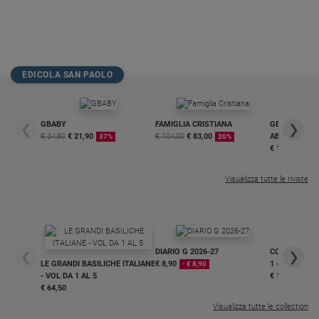
EDICOLA SAN PAOLO
GBABY
FAMIGLIA CRISTIANA
GBABY DIGITA
❮
❯
€ 34,80
€ 21,90
€ 104,00
€ 83,00
ABBONAMEN
37%
20%
€ 16,99
Visualizza tutte le riviste
DIARIO G 2026-27
COLLANA ARS
❮
❯
LE GRANDI BASILICHE ITALIANE
€ 8,90
1 - 2
- € 8,90
- VOL DA 1 AL 5
€ 18,50
€ 64,50
Visualizza tutte le collection