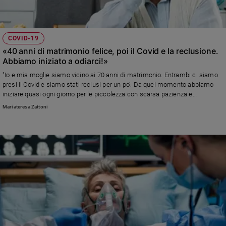
Ambiente
e
Creato
COVID-19
Volontariato
«40 anni di matrimonio felice, poi il Covid e la reclusione.
Diritti
Abbiamo iniziato a odiarci!»
Aziende
"Io e mia moglie siamo vicino ai 70 anni di matrimonio. Entrambi ci siamo
di
presi il Covid e siamo stati reclusi per un po'. Da quel momento abbiamo
valore
iniziare quasi ogni giorno per le piccolezza con scarsa pazienza e
Caso
tolleranza. Ora ne siamo usciti, ma con tante cicatrici.."
Mariateresa Zattoni
della
settimana
Migranti
Diversità
e
inclusione
Costume
Cultura
e
spettacoli