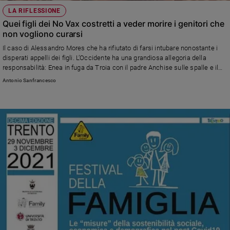
LA RIFLESSIONE
Quei figli dei No Vax costretti a veder morire i genitori che
non vogliono curarsi
Il caso di Alessandro Mores che ha rifiutato di farsi intubare nonostante i
disperati appelli dei figli. L’Occidente ha una grandiosa allegoria della
responsabilità: Enea in fuga da Troia con il padre Anchise sulle spalle e il
figlioletto Ascanio per mano. La pandemia sta capovolgendo anche questo
Antonio Sanfrancesco
archetipo. Adesso sono i figli che tengono per mano i genitori facendo loro
coraggio e cercando di salvarli