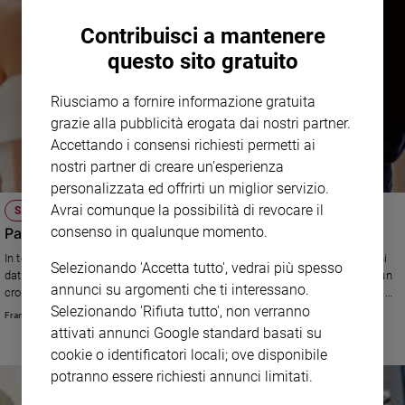
Contribuisci a mantenere
questo sito gratuito
Riusciamo a fornire informazione gratuita
grazie alla pubblicità erogata dai nostri partner.
Accettando i consensi richiesti permetti ai
nostri partner di creare un'esperienza
personalizzata ed offrirti un miglior servizio.
Avrai comunque la possibilità di revocare il
SGUARDO ALLA FAMIGLIA
consenso in qualunque momento.
Pandemia e Covid: crollo dei matrimoni nel 2020
In tempo di pandemia, una ricerca condotta dall'ISTAT ha mostrato alcuni
Selezionando 'Accetta tutto', vedrai più spesso
dati preoccupanti riguardo all'istituzione famigliare: i dati hanno rivelato un
annunci su argomenti che ti interessano.
crollo dei matrimoni nel 2020, con un lieve aumento nel 2021. Quale sarà
l'andamento per il 2022? Una riflessione di Francesco Belletti, direttore del
Selezionando 'Rifiuta tutto', non verranno
Francesco Belletti*
CISF
attivati annunci Google standard basati su
cookie o identificatori locali; ove disponibile
potranno essere richiesti annunci limitati.