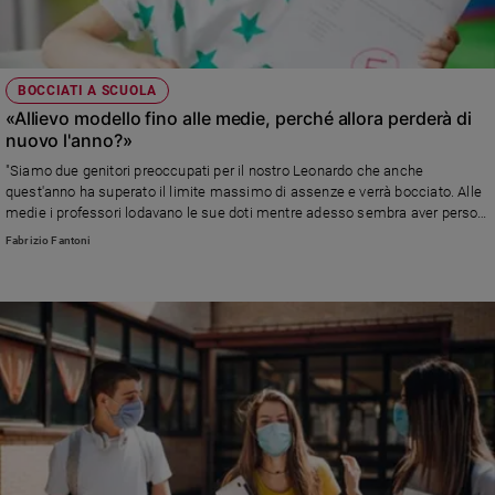
Policy
Chi
BOCCIATI A SCUOLA
«Allievo modello fino alle medie, perché allora perderà di
siamo
nuovo l'anno?»
"Siamo due genitori preoccupati per il nostro Leonardo che anche
Contatti
quest'anno ha superato il limite massimo di assenze e verrà bocciato. Alle
medie i professori lodavano le sue doti mentre adesso sembra aver perso
Pubblicità
ogni motivazione, soprattutto dopo il Covid-19, la DAD e la ripresa in
Fabrizio Fantoni
presenza delle lezioni... Cosa possiamo fare?"
Registrati
Redazione
Social