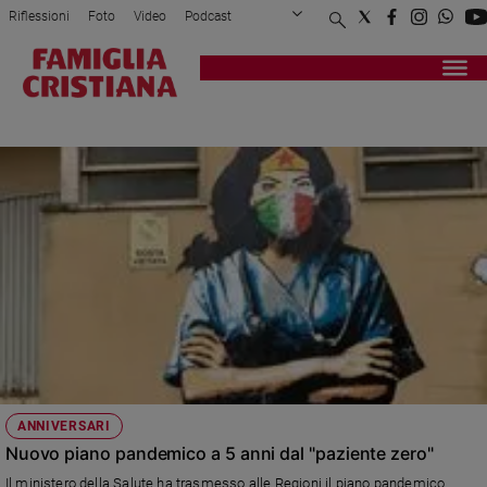
Riflessioni
Foto
Video
Podcast
Privacy Policy
Chi siamo
Contatti
Pubblicità
Attualità
Registrati
Redazione
Italia
COVID 19
Cronaca
Politica
Mondo
Economia
Legalità
e
giustizia
Sport
Interviste
Papa
ANNIVERSARI
Papa
Nuovo piano pandemico a 5 anni dal "paziente zero"
Il ministero della Salute ha trasmesso alle Regioni il piano pandemico