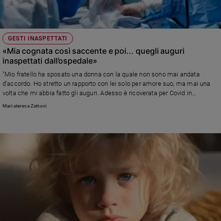
Sanremo
2026
Cinema,
GESTI INASPETTATI
Tv
«Mia cognata così saccente e poi... quegli auguri
e
inaspettati dall’ospedale»
streaming
"Mio fratello ha sposato una donna con la quale non sono mai andata
Libri
d'accordo. Ho stretto un rapporto con lei solo per amore suo, ma mai una
Musica
volta che mi abbia fatto gli auguri. Adesso è ricoverata per Covid in
ospedale e stranamente si è ricordata del mio compleanno. Cosa devo
Arte
Mariateresa Zattoni
pensare?"
Famiglia
ed
educazione
Genitori
e
figli
Nonni
Coppia
Scuola