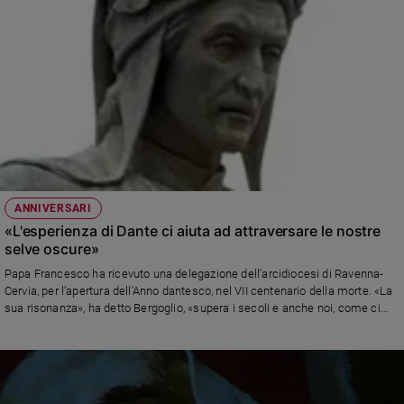
ANNIVERSARI
«L'esperienza di Dante ci aiuta ad attraversare le nostre
selve oscure»
Papa Francesco ha ricevuto una delegazione dell’arcidiocesi di Ravenna-
Cervia, per l’apertura dell’Anno dantesco, nel VII centenario della morte. «La
sua risonanza», ha detto Bergoglio, «supera i secoli e anche noi, come ci
invitava a fare san Paolo VI, potremo arricchirci dell’esperienza del Sommo
Poeta per compiere felicemente il nostro pellegrinaggio nella storia e
giungere alla meta sognata e desiderata da ogni uomo: “l’amor che move il
sole e l’altre stelle”»