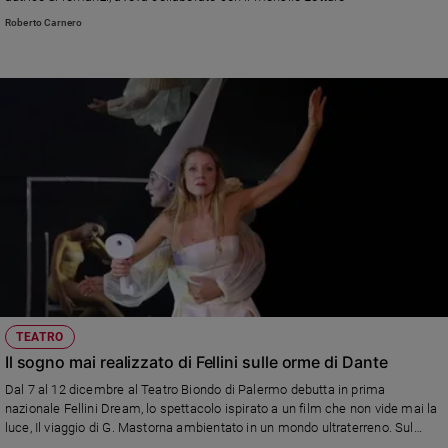
Ambiente
Roberto Carnero
e
Creato
Volontariato
Diritti
Aziende
di
valore
Caso
della
settimana
Migranti
Diversità
e
inclusione
TEATRO
Il sogno mai realizzato di Fellini sulle orme di Dante
Costume
Dal 7 al 12 dicembre al Teatro Biondo di Palermo debutta in prima
Cultura
nazionale Fellini Dream, lo spettacolo ispirato a un film che non vide mai la
e
luce, Il viaggio di G. Mastorna ambientato in un mondo ultraterreno. Sul
spettacoli
palco, con altri artisti, la coppia Viola Graziosi e Graziano Piazza