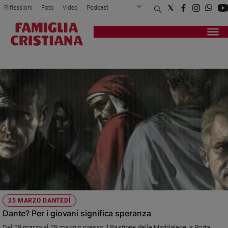
Riflessioni
Foto
Video
Podcast
Privacy Policy
Chi siamo
Contatti
Pubblicità
Attualità
Registrati
Redazione
Italia
DANTE
Cronaca
Politica
Mondo
Economia
Legalità
e
giustizia
Sport
Interviste
Papa
25 MARZO DANTEDÌ
Papa
Dante? Per i giovani significa speranza
Dal 29 marzo al 29 maggio presso il Bastione delle Maddalene, a Porta