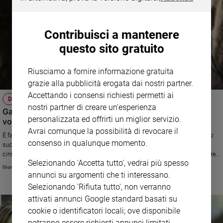
Contribuisci a mantenere
questo sito gratuito
Riusciamo a fornire informazione gratuita
grazie alla pubblicità erogata dai nostri partner.
Accettando i consensi richiesti permetti ai
DANTE A FUMETTI
nostri partner di creare un'esperienza
Gabriele Dell’Otto: «Disegno il male per far nascere la
personalizzata ed offrirti un miglior servizio.
voglia di bene»
Avrai comunque la possibilità di revocare il
È famoso nel mondo come illustratore di fumetti di supereroi, ma l’ultimo
consenso in qualunque momento.
suo lavoro è dedicato all’Inferno di Dante: «In un’epoca in cui prevale il
cinismo», spiega, «i miei personaggi esaltano la tensione dell’uomo a dare
Selezionando 'Accetta tutto', vedrai più spesso
la vita per qualcosa di grande»
Giorgio Paolucci
annunci su argomenti che ti interessano.
Selezionando 'Rifiuta tutto', non verranno
attivati annunci Google standard basati su
cookie o identificatori locali; ove disponibile
potranno essere richiesti annunci limitati.