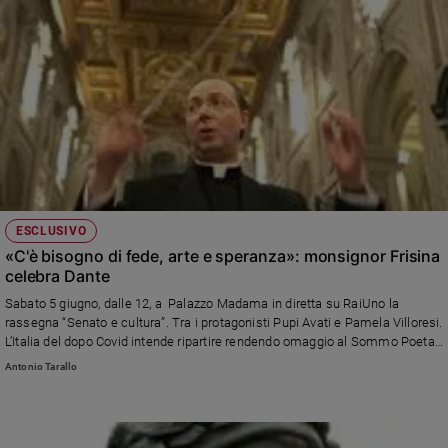
ESCLUSIVO
«C'è bisogno di fede, arte e speranza»: monsignor Frisina
celebra Dante
Sabato 5 giugno, dalle 12, a Palazzo Madama in diretta su RaiUno la
rassegna “Senato e cultura”. Tra i protagonisti Pupi Avati e Pamela Villoresi.
L’Italia del dopo Covid intende ripartire rendendo omaggio al Sommo Poeta
sulle note di monsignor Marco Frisina. Che spiega l'evento a Famiglia
Antonio Tarallo
Cristiana. E si mette al piano per noi...