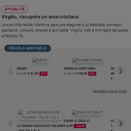
ATTUALITÀ
Virgilio, riscoprire un eroe cristiano
La sua città natale, Mantova, apre una stagione a lui dedicata: convegni,
spettacoli, concerti, itinerari e la mostra "Virgilio, Volti e immagini del poeta"
a Palazzo Te.
EDICOLA SAN PAOLO
GBABY
FAMIGLIA CRISTIANA
GBABY DIGITA
❮
❯
€ 34,80
€ 21,90
€ 104,00
€ 83,00
ABBONAMEN
37%
20%
€ 16,99
Visualizza tutte le riviste
DIARIO G 2026-27
COLLANA ARS
❮
❯
LE GRANDI BASILICHE ITALIANE
€ 8,90
1 - 2
- € 8,90
- VOL DA 1 AL 5
€ 18,50