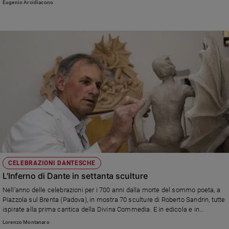
Eugenio Arcidiacono
Sanremo
2026
Cinema,
Tv
e
streaming
Libri
Musica
Arte
Famiglia
ed
educazione
CELEBRAZIONI DANTESCHE
Genitori
L'Inferno di Dante in settanta sculture
e
figli
Nell’anno delle celebrazioni per i 700 anni dalla morte del sommo poeta, a
Piazzola sul Brenta (Padova), in mostra 70 sculture di Roberto Sandrin, tutte
Nonni
ispirate alla prima cantica della Divina Commedia. E in edicola e in
Coppia
parrocchia trovate ancora il nostra fascicolo speciale di 100 pagine "Dante,
Lorenzo Montanaro
Scuola
il poeta che unì terra e cielo",