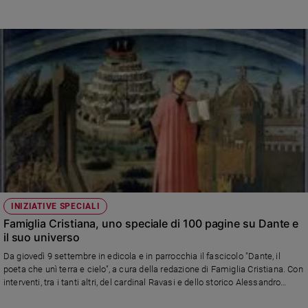
e
giovani
Adolescenza
Bioetica
Vai
Riflessioni
Foto
INIZIATIVE SPECIALI
Famiglia Cristiana, uno speciale di 100 pagine su Dante e
Video
il suo universo
Da giovedì 9 settembre in edicola e in parrocchia il fascicolo "Dante, il
Podcast
poeta che unì terra e cielo", a cura della redazione di Famiglia Cristiana. Con
interventi, tra i tanti altri, del cardinal Ravasi e dello storico Alessandro
Barbero
Privacy