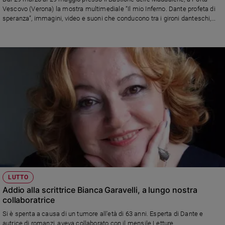
Chiesa
Vescovo (Verona) la mostra multimediale “Il mio Inferno. Dante profeta di
Chiesa
speranza”, immagini, video e suoni che conducono tra i gironi danteschi,
coinvolgendo le giovani generazioni a fare da ciceroni
Fede
e
spiritualità
Santi
Devozione
e
fede
Parola
del
giorno
Santo
del
giorno
LUTTO
Addio alla scrittrice Bianca Garavelli, a lungo nostra
Società
collaboratrice
e
Si è spenta a causa di un tumore all'età di 63 anni. Esperta di Dante e
valori
autrice di romanzi, aveva collaborato con il mensile Letture