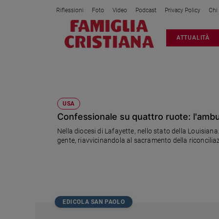
Riflessioni
Foto
Video
Podcast
Privacy Policy
Chi
Attualità
ATTUALITÀ
Italia
Cronaca
Politica
DIOCESI DI LAFAYETTE
Mondo
Economia
USA
Confessionale su quattro ruote: l'ambu
Legalità
e
Nella diocesi di Lafayette, nello stato della Louisiana. 
giustizia
gente, riavvicinandola al sacramento della riconcilia
Sport
Interviste
Papa
Papa
EDICOLA SAN PAOLO