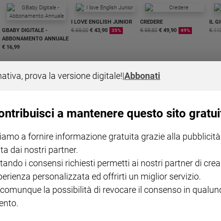
I LOVE ENGLISH JUNIOR
CREDERE
IL G
GBABY DIGITALE -
€ 69,00
€ 43,90
€ 98,80
€ 49,90
€ 11
35%
49%
ABBONAMENTO ANNUALE
€ 16,99
nativa, prova la versione digitale!
|
Abbonati
ontribuisci a mantenere questo sito gratui
COLLANA ARSENIO LUPIN
QUID+ ALLENIAMO
VOL. 1 - 2
MAGNIFICA HUMANITAS -
L'INTELLIGENZA
PRE
iamo a fornire informazione gratuita grazie alla pubblicità
€ 18,50
ENCICLICA PAPALE
€ 27,50
SANT
€ 2,90
A 10
ta dai nostri partner.
€ 24
tando i consensi richiesti permetti ai nostri partner di crea
perienza personalizzata ed offrirti un miglior servizio.
 comunque la possibilità di revocare il consenso in qualu
nto.