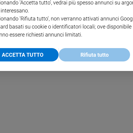
ionando 'Accetta tutto', vedrai più spesso annunci su arg
i interessano.
NOTE LEGALI
ionando 'Rifiuta tutto', non verranno attivati annunci Goog
PAOLO
PRIVACY POLICY
ard basati su cookie o identificatori locali; ove disponibile
nno essere richiesti annunci limitati.
INFORMATIVA WHISTLEBL
SOCIAL
ACCETTA TUTTO
Rifiuta tutto