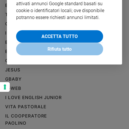
attivati annunci Google standard basati su
Ambiente
BENESSERE
WHISTLEBLOWING
e
cookie o identificatori locali; ove disponibile
SOCIAL
TELENOVA
Creato
potranno essere richiesti annunci limitati.
Volontariato
GAZZETTA D'ALBA
Diritti
IL GIORNALINO
ACCETTA TUTTO
Aziende
EDICOLA SAN PAOLO
di
Rifiuta tutto
valore
EDIZIONI SAN PAOLO
Caso
CREDERE
della
JESUS
settimana
Migranti
GBABY
Diversità
G-WEB
e
inclusione
I LOVE ENGLISH JUNIOR
Costume
VITA PASTORALE
IL COOPERATORE
Cultura
e
PAOLINO
spettacoli