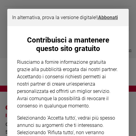
Chiesa
Chiesa
In alternativa, prova la versione digitale!
|
Abbonati
Fede
DIARIO G 2026-27
COLLANA ARS
❮
❯
e
LE GRANDI BASILICHE ITALIANE
€ 8,90
1 - 2
- € 8,90
spiritualità
- VOL DA 1 AL 5
€ 18,50
Contribuisci a mantenere
€ 64,50
Santi
questo sito gratuito
Visualizza tutte le collection
Devozione
e
Riusciamo a fornire informazione gratuita
fede
grazie alla pubblicità erogata dai nostri partner.
Parola
Accettando i consensi richiesti permetti ai
del
nostri partner di creare un'esperienza
giorno
personalizzata ed offrirti un miglior servizio.
Santo
Avrai comunque la possibilità di revocare il
del
consenso in qualunque momento.
giorno
I SITI SAN PAOLO
NOTE LEGALI
Selezionando 'Accetta tutto', vedrai più spesso
Società
GRUPPO EDITORIALE
PRIVACY POLICY
e
annunci su argomenti che ti interessano.
valori
SAN PAOLO
Selezionando 'Rifiuta tutto', non verranno
INFORMATIVA