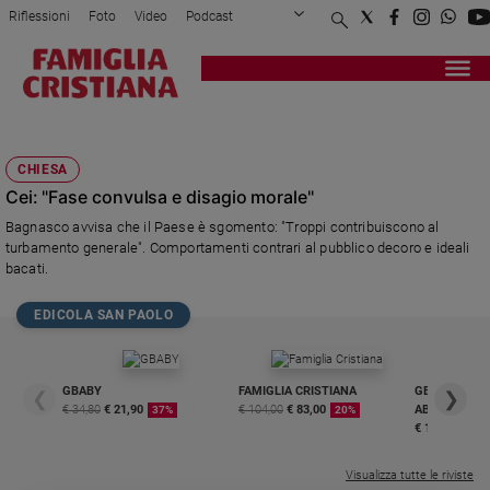
Riflessioni
Foto
Video
Podcast
Privacy Policy
Chi siamo
Contatti
Pubblicità
Attualità
Registrati
Redazione
Italia
DISAGIO MORALE
Cronaca
CHIESA
Politica
Cei: "Fase convulsa e disagio morale"
Mondo
Bagnasco avvisa che il Paese è sgomento: "Troppi contribuiscono al
Economia
turbamento generale". Comportamenti contrari al pubblico decoro e ideali
Legalità
bacati.
e
giustizia
EDICOLA SAN PAOLO
Sport
Interviste
GBABY
FAMIGLIA CRISTIANA
GBABY DIGITA
❮
❯
Papa
€ 34,80
€ 21,90
€ 104,00
€ 83,00
ABBONAMEN
37%
20%
€ 16,99
Papa
Visualizza tutte le riviste