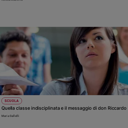
Chiesa
Chiesa
Fede
e
spiritualità
Santi
Devozione
e
fede
Parola
del
giorno
Santo
del
giorno
SCUOLA
Quella classe indisciplinata e il messaggio di don Riccardo
Società
Maria Gallelli
e
valori