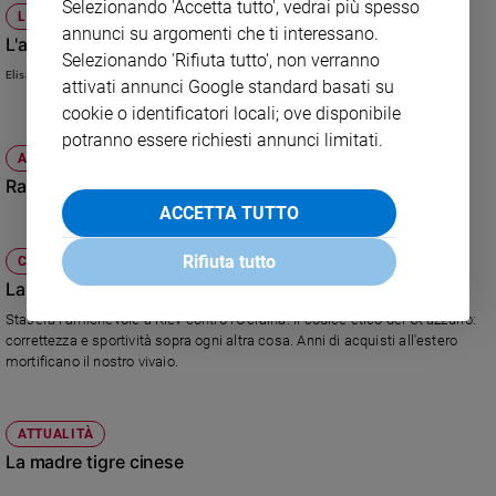
Selezionando 'Accetta tutto', vedrai più spesso
LE REGOLE DEL GIOCO
Policy
annunci su argomenti che ti interessano.
L'articolo "nascosto"
Selezionando 'Rifiuta tutto', non verranno
Elisa Chiari
Chi
attivati annunci Google standard basati su
cookie o identificatori locali; ove disponibile
siamo
potranno essere richiesti annunci limitati.
ATTUALITÀ
Contatti
Ragazzi che non imparano la matematica
ACCETTA TUTTO
Pubblicità
Rifiuta tutto
CULTURA E SPETTACOLI
Registrati
La "formazione" di Prandelli
Stasera l'amichevole a Kiev contro l'Ucraina. Il codice etico del Ct azzurro:
Redazione
correttezza e sportività sopra ogni altra cosa. Anni di acquisti all'estero
mortificano il nostro vivaio.
Social
ATTUALITÀ
La madre tigre cinese