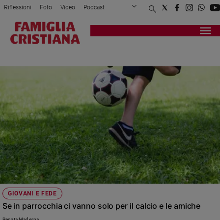
Riflessioni
Foto
Video
Podcast
Privacy Policy
Chi siamo
Contatti
Pubblicità
Attualità
Registrati
Redazione
Italia
DISCIPLINA
Cronaca
Politica
Mondo
Economia
Legalità
e
giustizia
Sport
Interviste
Papa
GIOVANI E FEDE
Papa
Se in parrocchia ci vanno solo per il calcio e le amiche
Renata Maderna