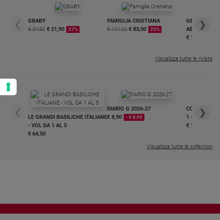
GBABY
FAMIGLIA CRISTIANA
GBABY DIGITA
❮
❯
€ 34,80
€ 21,90
€ 104,00
€ 83,00
ABBONAMEN
37%
20%
€ 16,99
Visualizza tutte le riviste
DIARIO G 2026-27
COLLANA ARS
❮
❯
LE GRANDI BASILICHE ITALIANE
€ 8,90
1 - 2
- € 8,90
- VOL DA 1 AL 5
€ 18,50
€ 64,50
Visualizza tutte le collection