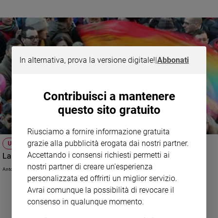
serie di regole, anche molto severe, sull'uso corretto di tutti quei mezzi di
e
comunicazione, ogni anno più evoluti, che quest'epoca mette a loro
giovani
disposizione.
Adolescenza
Bioetica
In alternativa, prova la versione digitale!
|
Abbonati
Vai
Contribuisci a mantenere
questo sito gratuito
Riflessioni
Riusciamo a fornire informazione gratuita
Foto
grazie alla pubblicità erogata dai nostri partner.
UNIONI CIVILI
Accettando i consensi richiesti permetti ai
La disciplina di partito e la libertà di coscienza
Video
nostri partner di creare un'esperienza
Antonio Sciortino
personalizzata ed offrirti un miglior servizio.
Podcast
Avrai comunque la possibilità di revocare il
consenso in qualunque momento.
Privacy