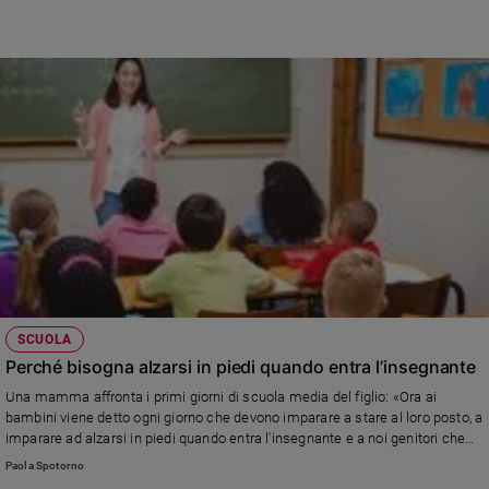
Ambiente
e
Creato
Volontariato
Diritti
Aziende
di
valore
Caso
della
settimana
Migranti
Diversità
SCUOLA
e
Perché bisogna alzarsi in piedi quando entra l’insegnante
inclusione
Costume
Una mamma affronta i primi giorni di scuola media del figlio: «Ora ai
bambini viene detto ogni giorno che devono imparare a stare al loro posto, a
imparare ad alzarsi in piedi quando entra l'insegnante e a noi genitori che
Cultura
non sono “scolarizzati”. Alle elementari non era così» Esagerazioni o...
e
Paola Spotorno
spettacoli