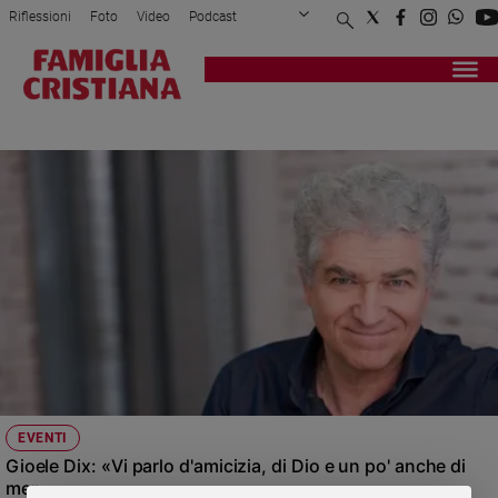
Riflessioni
Foto
Video
Podcast
Privacy Policy
Chi siamo
Contatti
Pubblicità
Attualità
Registrati
Redazione
Italia
DIVERSI COME DUE GOCCE D'ACQUA
Cronaca
Politica
Mondo
Economia
Legalità
e
giustizia
Sport
Interviste
Papa
EVENTI
Papa
Gioele Dix: «Vi parlo d'amicizia, di Dio e un po' anche di
me»