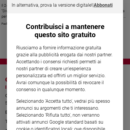
Chiesa
In alternativa, prova la versione digitale!
|
Abbonati
Il 24 agosto l'artista porterà al Meeting di Rimini uno spettacolo inedito,
Chiesa
"Diversi come due gocce d'acqua", in cui racconta il suo rapporto con una
persona che ha avuto un ruolo decisivo nella sua vita e che è scomparsa
prematuramente trent'anni fa.
Fede
Paolo Perazzolo
Contribuisci a mantenere
e
spiritualità
questo sito gratuito
Santi
Riusciamo a fornire informazione gratuita
Devozione
grazie alla pubblicità erogata dai nostri partner.
e
Accettando i consensi richiesti permetti ai
fede
nostri partner di creare un'esperienza
Parola
personalizzata ed offrirti un miglior servizio.
del
giorno
Avrai comunque la possibilità di revocare il
I SITI SAN PAOLO
NOTE LEGALI
consenso in qualunque momento.
Santo
GRUPPO EDITORIALE
PRIVACY POLICY
del
Selezionando 'Accetta tutto', vedrai più spesso
giorno
SAN PAOLO
INFORMATIVA
annunci su argomenti che ti interessano.
BENESSERE
WHISTLEBLOWING
Società
Selezionando 'Rifiuta tutto', non verranno
SOCIAL
e
TELENOVA
attivati annunci Google standard basati su
valori
cookie o identificatori locali; ove disponibile