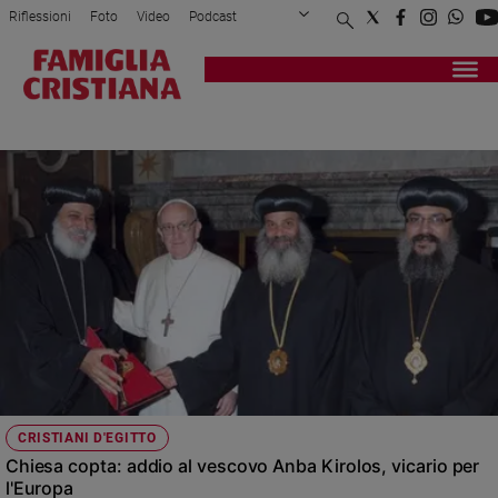
Riflessioni
Foto
Video
Podcast
Privacy Policy
Chi siamo
Contatti
Pubblicità
Attualità
Registrati
Redazione
Italia
EGIZIANI
Cronaca
Politica
Mondo
Economia
Legalità
e
giustizia
Sport
Interviste
Papa
CRISTIANI D'EGITTO
Papa
Chiesa copta: addio al vescovo Anba Kirolos, vicario per
l'Europa