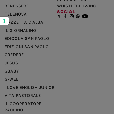
e
BENESSERE
WHISTLEBLOWING
giovani
SOCIAL
TELENOVA
Adolescenza
GAZZETTA D'ALBA
Bioetica
IL GIORNALINO
EDICOLA SAN PAOLO
Vai
EDIZIONI SAN PAOLO
CREDERE
Riflessioni
JESUS
GBABY
Foto
G-WEB
Video
I LOVE ENGLISH JUNIOR
VITA PASTORALE
Podcast
IL COOPERATORE
PAOLINO
Privacy