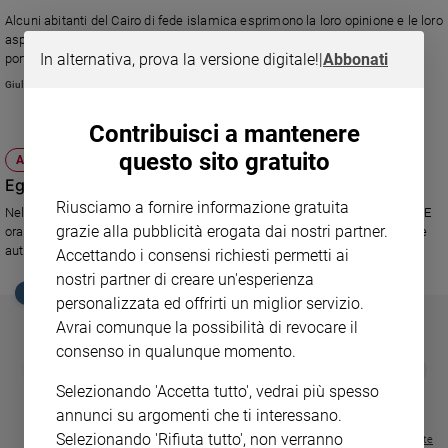
Ambiente
Alcuni abitanti del Cairo di fede islamica esprimono la loro opinione e le loro
e
aspettative sul viaggio di Francesco. La speranza, dicono, è che aiuti a
Creato
In alternativa, prova la versione digitale!
|
Abbonati
portare la pace e a rilanciare l'immagine del Paese nel resto del mondo.
Volontariato
Giulia Cerqueti
Diritti
Contribuisci a mantenere
Aziende
di
questo sito gratuito
ATTUALITÀ
valore
Egitto: piazza Tahrir, un anno dopo
Caso
Riusciamo a fornire informazione gratuita
Nell'anniversario della rivoluzione gli egiziani sono tornati a manifestare. E
della
grazie alla pubblicità erogata dai nostri partner.
ora quale futuro attende l'Egitto? A rispondere è Imma Vitelli, giornalista e
settimana
autrice del libro "Tahrir".
Accettando i consensi richiesti permetti ai
Migranti
nostri partner di creare un'esperienza
EDICOLA SAN PAOLO
Diversità
personalizzata ed offrirti un miglior servizio.
e
Avrai comunque la possibilità di revocare il
inclusione
consenso in qualunque momento.
Costume
GBABY
FAMIGLIA CRISTIANA
GBABY DIGITA
❮
❯
€ 34,80
€ 21,90
€ 104,00
€ 83,00
ABBONAMEN
37%
20%
Selezionando 'Accetta tutto', vedrai più spesso
€ 16,99
Cultura
annunci su argomenti che ti interessano.
e
Selezionando 'Rifiuta tutto', non verranno
spettacoli
Visualizza tutte le riviste