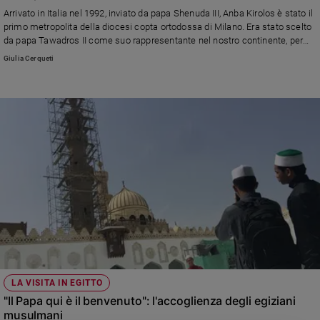
Chiesa
Arrivato in Italia nel 1992, inviato da papa Shenuda III, Anba Kirolos è stato il
Chiesa
primo metropolita della diocesi copta ortodossa di Milano. Era stato scelto
da papa Tawadros II come suo rappresentante nel nostro continente, per
servire le comunità degli immigrati egiziani. E' scomparso
Fede
Giulia Cerqueti
improvvisamente all'età di 65 anni.
e
spiritualità
Santi
Devozione
e
fede
Parola
del
giorno
Santo
del
giorno
Società
LA VISITA IN EGITTO
e
"Il Papa qui è il benvenuto": l'accoglienza degli egiziani
valori
musulmani