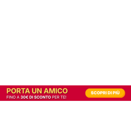
In alternativa, prova la versione digitale!
|
Abbonati
Contribuisci a mantenere questo sito gratuito
Riusciamo a fornire informazione gratuita grazie alla pubblicità erogata dai nostri
partner.
Accettando i consensi richiesti permetti ai nostri partner di creare un'esperienza