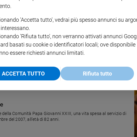
nto.
ionando 'Accetta tutto', vedrai più spesso annunci su arg
i interessano.
ionando 'Rifiuta tutto', non verranno attivati annunci Goog
agio tra Sicilia e Africa
ard basati su cookie o identificatori locali; ove disponibile
del povero e della speranza” dal vescovo, monsignor Corrado Lorefice.
nno essere richiesti annunci limitati.
e.
ACCETTA TUTTO
Rifiuta tutto
ne
re della Comunità Papa Giovanni XXIII, una vita spesa al servizio di
bre del 2007, all’età di 82 anni.