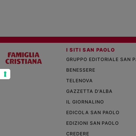
e
giovani
Adolescenza
Bioetica
I SITI SAN PAOLO
Vai
GRUPPO EDITORIALE SAN 
BENESSERE
Riflessioni
TELENOVA
Foto
GAZZETTA D'ALBA
IL GIORNALINO
Video
EDICOLA SAN PAOLO
Podcast
EDIZIONI SAN PAOLO
CREDERE
Privacy