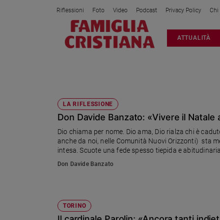
Riflessioni
Foto
Video
Podcast
Privacy Policy
Chi
Attualità
ATTUALITÀ
Italia
Cronaca
Politica
EMARGINATI
Mondo
Economia
LA RIFLESSIONE
Don Davide Banzato: «Vivere il Natale al
Legalità
e
Dio chiama per nome. Dio ama, Dio rialza chi è caduto.
giustizia
anche da noi, nelle Comunità Nuovi Orizzonti) sta me
Sport
intesa. Scuote una fede spesso tiepida e abitudinari
Interviste
Don Davide Banzato
Papa
Papa
TORINO
Il cardinale Parolin: «Ancora tanti indiet