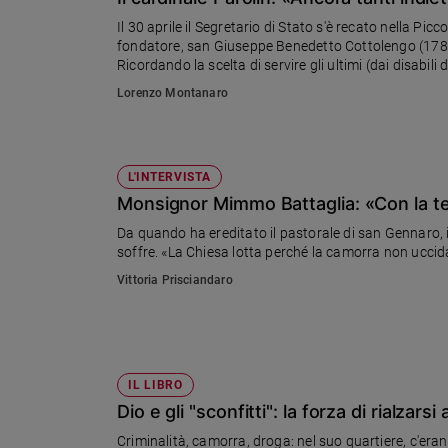
Chiesa
Il 30 aprile il Segretario di Stato s'è recato nella Pi
Chiesa
fondatore, san Giuseppe Benedetto Cottolengo (1786
Ricordando la scelta di servire gli ultimi (dai disabili
Fede
attualizza «lo sguardo di Dio sull'uomo»
Lorenzo Montanaro
e
spiritualità
Santi
Devozione
L'INTERVISTA
e
Monsignor Mimmo Battaglia: «Con la ten
fede
Da quando ha ereditato il pastorale di san Gennaro, i
Parola
soffre. «La Chiesa lotta perché la camorra non uccida
del
Vittoria Prisciandaro
giorno
Santo
del
giorno
IL LIBRO
Società
Dio e gli "sconfitti": la forza di rialzar
e
valori
Criminalità, camorra, droga: nel suo quartiere, c'eran