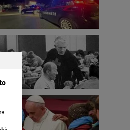
to
re
nque