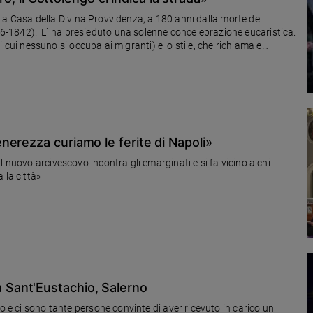
ccola Casa della Divina Provvidenza, a 180 anni dalla morte del
-1842). Lì ha presieduto una solenne concelebrazione eucaristica.
 di cui nessuno si occupa ai migranti) e lo stile, che richiama e
erezza curiamo le ferite di Napoli»
l nuovo arcivescovo incontra gli emarginati e si fa vicino a chi
 la città»
si a Sant'Eustachio, Salerno
o e ci sono tante persone convinte di aver ricevuto in carico un