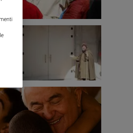
omenti
le