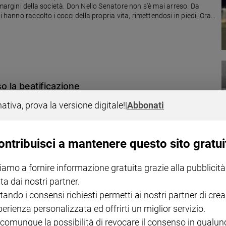
 margini della società. Don Nello Senatore non s'è mai arreso. Da
 hanno raccolto i cocci della propria vita, rimettendosi in piedi. Ora
ne alla speranza" (Edizioni Dottrinari)
so la beatificazione
or Mario Delpini, apre la fase diocesana della causa del camilliano
nativa, prova la versione digitale!
|
Abbonati
Ettore Boschini (1928-2004) che ha speso la sua vita accanto agli ultimi nel capoluogo lombardo.
ontribuisci a mantenere questo sito gratui
iamo a fornire informazione gratuita grazie alla pubblicità
ta dai nostri partner.
 esserci girati dall'altra parte»
tando i consensi richiesti permetti ai nostri partner di crea
a dimora, il Papa pronuncia uno dei "mea culpa" più commoventi
perienza personalizzata ed offrirti un miglior servizio.
on Francesco mettendogli una mano sulla spalla.
 comunque la possibilità di revocare il consenso in qualu