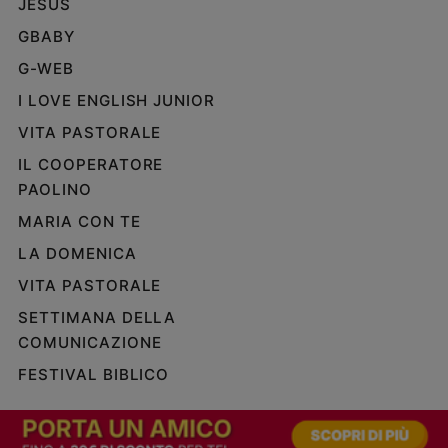
JESUS
e
GBABY
giovani
Adolescenza
G-WEB
Bioetica
I LOVE ENGLISH JUNIOR
VITA PASTORALE
IL COOPERATORE
Vai
PAOLINO
MARIA CON TE
Riflessioni
LA DOMENICA
VITA PASTORALE
Foto
SETTIMANA DELLA
Video
COMUNICAZIONE
FESTIVAL BIBLICO
Podcast
Privacy