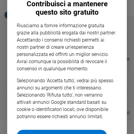
Contribuisci a mantenere
Ambiente
e
questo sito gratuito
EDICOLA SAN PAOLO
Creato
Volontariato
Riusciamo a fornire informazione gratuita
Diritti
grazie alla pubblicità erogata dai nostri partner.
GBABY
FAMIGLIA CRISTIANA
GBABY DIGITA
❮
❯
Accettando i consensi richiesti permetti ai
Aziende
€ 34,80
€ 21,90
€ 104,00
€ 83,00
ABBONAMEN
37%
20%
di
€ 16,99
nostri partner di creare un'esperienza
valore
personalizzata ed offrirti un miglior servizio.
Visualizza tutte le riviste
Caso
Avrai comunque la possibilità di revocare il
della
consenso in qualunque momento.
settimana
Selezionando 'Accetta tutto', vedrai più spesso
Migranti
annunci su argomenti che ti interessano.
Diversità
DIARIO G 2026-27
COLLANA ARS
❮
❯
e
Selezionando 'Rifiuta tutto', non verranno
LE GRANDI BASILICHE ITALIANE
€ 8,90
1 - 2
- € 8,90
- VOL DA 1 AL 5
€ 18,50
inclusione
attivati annunci Google standard basati su
€ 64,50
Costume
cookie o identificatori locali; ove disponibile
Visualizza tutte le collection
potranno essere richiesti annunci limitati.
Cultura
e
spettacoli