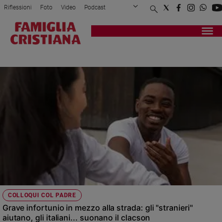
Riflessioni
Foto
Video
Podcast
Privacy Policy
Chi siamo
Contatti
Pubblicità
Attualità
Registrati
Redazione
Italia
EMIGRATI
Cronaca
Politica
Mondo
Economia
Legalità
e
giustizia
Sport
Interviste
Papa
COLLOQUI COL PADRE
Papa
Grave infortunio in mezzo alla strada: gli "stranieri"
aiutano, gli italiani... suonano il clacson