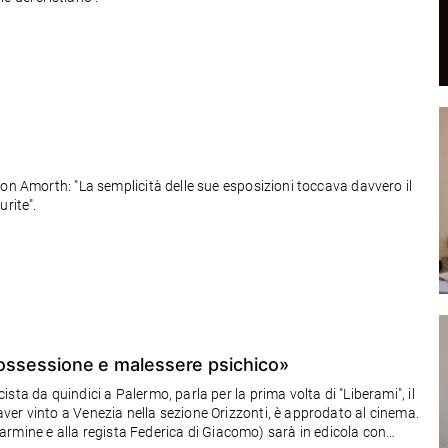
on Amorth: "La semplicità delle sue esposizioni toccava davvero il
rite".
 possessione e malessere psichico»
ta da quindici a Palermo, parla per la prima volta di "Liberami", il
er vinto a Venezia nella sezione Orizzonti, è approdato al cinema.
e Carmine e alla regista Federica di Giacomo) sarà in edicola con