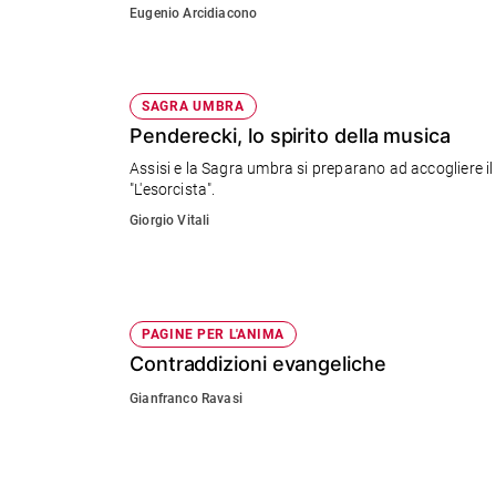
Famiglia Cristiana da giovedì 6 ottobre e poi in parro
Eugenio Arcidiacono
e
giovani
Adolescenza
Bioetica
SAGRA UMBRA
Penderecki, lo spirito della musica
Assisi e la Sagra umbra si preparano ad accogliere il
"L'esorcista".
Vai
Giorgio Vitali
Riflessioni
Foto
PAGINE PER L'ANIMA
Contraddizioni evangeliche
Video
Gianfranco Ravasi
Podcast
Privacy