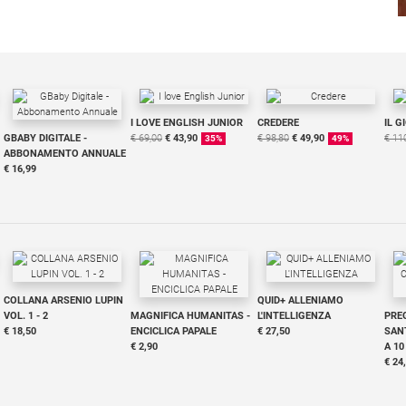
I LOVE ENGLISH JUNIOR
CREDERE
IL G
GBABY DIGITALE -
€ 69,00
€ 43,90
€ 98,80
€ 49,90
€ 11
35%
49%
ABBONAMENTO ANNUALE
€ 16,99
COLLANA ARSENIO LUPIN
QUID+ ALLENIAMO
VOL. 1 - 2
MAGNIFICA HUMANITAS -
L'INTELLIGENZA
PRE
€ 18,50
ENCICLICA PAPALE
€ 27,50
SANT
€ 2,90
A 10
€ 24