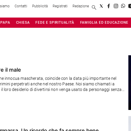
 siamo
Contatti
Pubblicità
Registrati
Redazione
PAPA
CHIESA
FEDE E SPIRITUALITÀ
FAMIGLIA ED EDUCAZIONE
e il male
ome innocua mascherata, coincide con la data più importante nel
– crimini perpetrati anche nel nostro Paese. Noi siamo chiamati a
 il loro desiderio di divertirsi non venga usato da personaggi senza
omparsa. Un ricordo che fa sempre bene