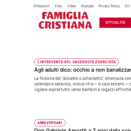
Riflessioni
Foto
Video
Podcast
Privacy Policy
Chi
Attualità
ATTUALITÀ
Italia
Cronaca
Politica
ESORCISTA
Mondo
Economia
L’INTERVENTO DEL SACERDOTE ESORCISTA
Agli adulti dico: occhio a non banalizzar
Legalità
e
La finzione del “dolcetto o scherzetto”, smerciata c
giustizia
calendario satanico, inclusi riti e – in casi estremi 
Sport
vigilare soprattutto verso bambini e ragazzi affinché
scrupoli (di don Aldo Bonaiuto)
Interviste
Papa
Papa
ANNIVERSARI
Don Gabriele Amorth a 7 anni dalla sc