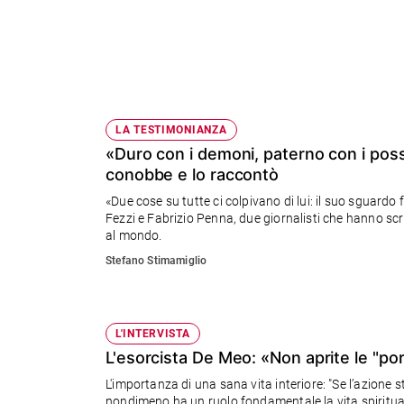
Ambiente
e
Creato
Volontariato
Diritti
Aziende
LA TESTIMONIANZA
di
«Duro con i demoni, paterno con i poss
valore
conobbe e lo raccontò
Caso
«Due cose su tutte ci colpivano di lui: il suo sguardo
della
Fezzi e Fabrizio Penna, due giornalisti che hanno sc
settimana
al mondo.
Migranti
Stefano Stimamiglio
Diversità
e
inclusione
Costume
L'INTERVISTA
L'esorcista De Meo: «Non aprite le "por
Cultura
e
L'importanza di una sana vita interiore: "Se l’azione 
spettacoli
nondimeno ha un ruolo fondamentale la vita spirituale