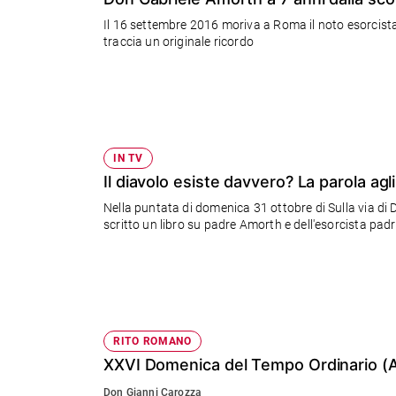
Chiesa
Il 16 settembre 2016 moriva a Roma il noto esorcista
Chiesa
traccia un originale ricordo
Fede
e
spiritualità
Santi
Devozione
IN TV
e
Il diavolo esiste davvero? La parola agli
fede
Nella puntata di domenica 31 ottobre di Sulla via di
Parola
scritto un li
del
giorno
Santo
del
giorno
RITO ROMANO
Società
XXVI Domenica del Tempo Ordinario (A
e
valori
Don Gianni Carozza