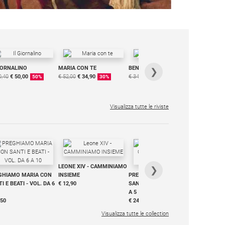
IORNALINO
MARIA CON TE
BENESSERE
6 RIVISTE
❯
0,40
€ 50,00
€ 52,00
€ 34,90
€ 34,80
€ 29,90
DIGITALE
50%
30%
15%
MENSILE
€ 6,99
Visualizza tutte le riviste
IN DIALO
LEONE XIV - CAMMINIAMO
€ 34,90
❯
GHIAMO MARIA CON
INSIEME
PREGHIAMO MARIA CON
I E BEATI - VOL. DA 6
€ 12,90
SANTI E BEATI - VOL. DA 1
A 5
,50
€ 24,50
Visualizza tutte le collection