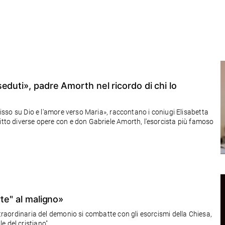
eduti», padre Amorth nel ricordo di chi lo
 fisso su Dio e l'amore verso Maria», raccontano i coniugi Elisabetta
ritto diverse opere con e don Gabriele Amorth, l'esorcista più famoso
te" al maligno»
straordinaria del demonio si combatte con gli esorcismi della Chiesa,
 del cristiano".