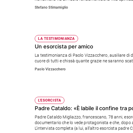
Stefano Stimamiglio
Sanremo
2026
Cinema,
Tv
e
LA TESTIMONIANZA
streaming
Un esorcista per amico
Libri
La testimonianza di Paolo Vizzacchero, ausiliare di d
Musica
cuore di tutti e chissà quante grazie ne saranno scatu
Arte
Paolo Vizzacchero
Famiglia
ed
educazione
Genitori
L'ESORCISTA
e
Padre Cataldo: «È labile il confine tra
figli
Padre Cataldo Migliazzo, francescano, 78 anni, esorcis
Nonni
documentario che lo vede protagonista e che, dopo av
Coppia
L'intervista completa (a lui, all'altro esorcista padr
Scuola