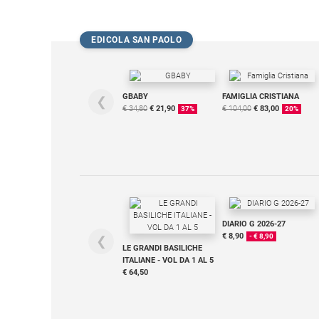
Policy
EDICOLA SAN PAOLO
Chi
siamo
GBABY
FAMIGLIA CRISTIANA
❮
€ 34,80
€ 21,90
€ 104,00
€ 83,00
37%
20%
Contatti
Pubblicità
Registrati
DIARIO G 2026-27
Redazione
€ 8,90
- € 8,90
❮
LE GRANDI BASILICHE
ITALIANE - VOL DA 1 AL 5
Social
€ 64,50