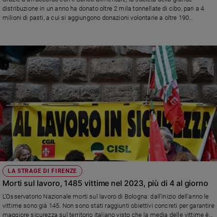
Chiesa
distribuzione in un anno ha donato oltre 2 mila tonnellate di cibo, pari a 4
Chiesa
milioni di pasti, a cui si aggiungono donazioni volontarie a oltre 190
associazioni ed enti no profit
Fede
e
spiritualità
Santi
Devozione
e
fede
Parola
del
giorno
Santo
del
giorno
LA STRAGE DI FIRENZE
Morti sul lavoro, 1485 vittime nel 2023, più di 4 al giorno
Società
L’Osservatorio Nazionale morti sul lavoro di Bologna: dall’inizio dell’anno le
e
vittime sono già 145. Non sono stati raggiunti obiettivi concreti per garantire
valori
maggiore sicurezza sul territorio italiano visto che la media delle vittime è