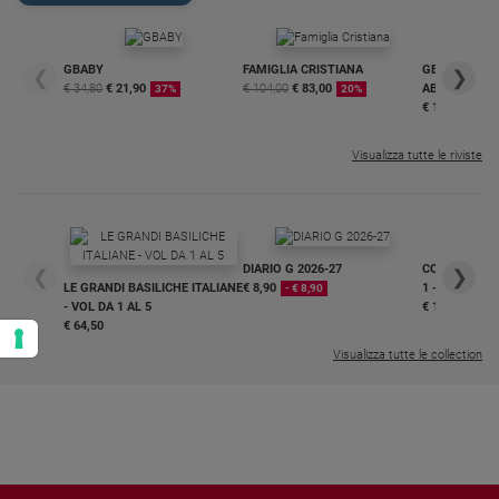
GBABY
FAMIGLIA CRISTIANA
GBABY DIGITA
❮
❯
€ 34,80
€ 21,90
€ 104,00
€ 83,00
ABBONAMEN
37%
20%
€ 16,99
Visualizza tutte le riviste
DIARIO G 2026-27
COLLANA ARS
❮
❯
LE GRANDI BASILICHE ITALIANE
€ 8,90
1 - 2
- € 8,90
- VOL DA 1 AL 5
€ 18,50
€ 64,50
Visualizza tutte le collection