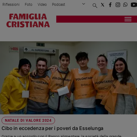
Riflessioni
Foto
Video
Podcast
Privacy Policy
Chi siamo
Contatti
Pubblicità
Attualità
Registrati
Redazione
Italia
ESSELUNGA
Cronaca
Politica
Mondo
Economia
Legalità
e
giustizia
Sport
Interviste
Papa
NATALE DI VALORE 2024
Papa
Cibo in eccedenza per i poveri da Esselunga
Grazie a un accordo con il Banco alimentare, la società della grande