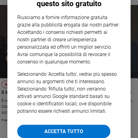
questo sito gratuito
e
giovani
Riusciamo a fornire informazione gratuita
Adolescenza
grazie alla pubblicità erogata dai nostri partner.
Bioetica
Accettando i consensi richiesti permetti ai
nostri partner di creare un'esperienza
personalizzata ed offrirti un miglior servizio.
Vai
Avrai comunque la possibilità di revocare il
consenso in qualunque momento.
Riflessioni
Selezionando 'Accetta tutto', vedrai più spesso
annunci su argomenti che ti interessano.
AZIENDE FAMILIARI
Selezionando 'Rifiuta tutto', non verranno
Foto
Il testamento di Caprotti, la coerenza di un imprenditore
attivati annunci Google standard basati su
È nota la difficoltà di trasferire l’impresa familiare alle generazioni dei figli.
cookie o identificatori locali; ove disponibile
Video
Così è stato per Bernardo Caprotti, il patron dell'Esselunga recentemente
potranno essere richiesti annunci limitati.
scomparso. La storia della sua famiglia ci mostra che “pensare per
generazioni” vuol dire preoccuparsi del futuro, ed è l’unico atteggiamento
Podcast
Francesco Belletti
serio nei confronti della vita
ACCETTA TUTTO
Privacy